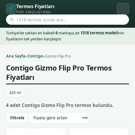
Termos Fiyatları
FIYAT KARŞILAŞTIRMA
Türkiye'de satılan en kaliteli
6
markaya ait
1318 termos modeli
nin
fiyatlarını tek yerden karşılaştır.
Ana Sayfa
»
Contigo
»
Gizmo Flip Pro
Contigo Gizmo Flip Pro
Termos
Fiyatları
420 ml
4 adet Contigo Gizmo Flip Pro termos bulundu.
Filtrele