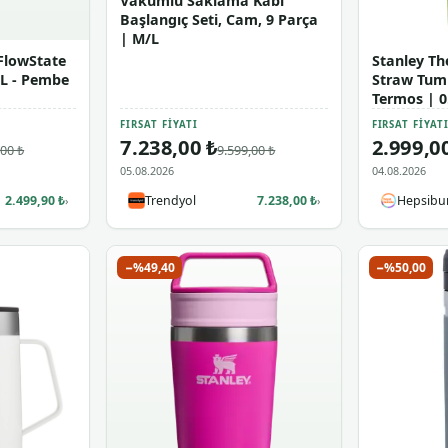
Vakumlu Saklama Kabı
Başlangıç Seti, Cam, 9 Parça
| M/L
FlowState
Stanley Th
8L - Pembe
Straw Tumbl
Termos | 0
FIRSAT FIYATI
FIRSAT FIYAT
7.238,00 ₺
2.999,0
,00 ₺
9.599,00 ₺
05.08.2026
04.08.2026
2.499,90 ₺
Trendyol
7.238,00 ₺
Hepsibu
›
›
−%49,40
−%50,00