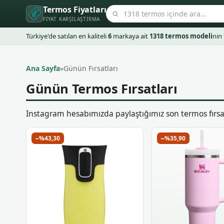
Termos Fiyatları
FIYAT KARŞILAŞTIRMA
Türkiye'de satılan en kaliteli
6
markaya ait
1318 termos modeli
nin 
Ana Sayfa
»
Günün Fırsatları
Günün Termos Fırsatları
Instagram hesabımızda paylaştığımız son termos fırsatla
−%43,30
−%35,90