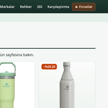
Markalar
Rehber
SSS
Karşılaştırma
🔥 Fırsatlar
rün sayfasına bakın.
−%25,20