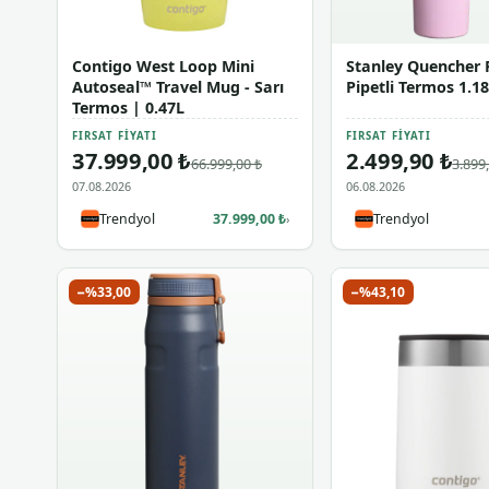
Contigo West Loop Mini
Stanley Quencher 
Autoseal™ Travel Mug - Sarı
Pipetli Termos 1.1
Termos | 0.47L
FIRSAT FIYATI
FIRSAT FIYATI
37.999,00 ₺
2.499,90 ₺
66.999,00 ₺
3.899
07.08.2026
06.08.2026
Trendyol
37.999,00 ₺
Trendyol
›
−%33,00
−%43,10