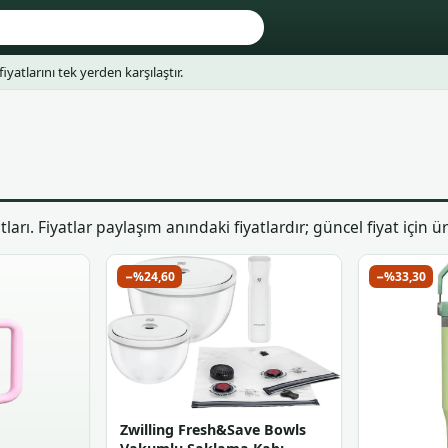
fiyatlarını tek yerden karşılaştır.
rı. Fiyatlar paylaşım anındaki fiyatlardır; güncel fiyat için ü
−%24,60
−%33,30
Zwilling Fresh&Save Bowls