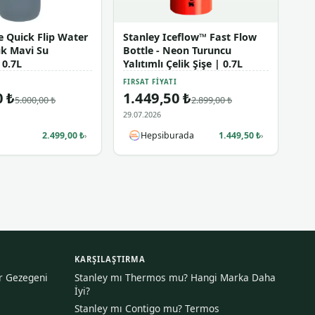
e Quick Flip Water
Stanley Iceflow™ Fast Flow
ık Mavi Su
Bottle - Neon Turuncu
 0.7L
Yalıtımlı Çelik Şişe | 0.7L
I
FIRSAT FIYATI
0 ₺
1.449,50 ₺
5.000,00 ₺
2.899,00 ₺
29.07.2026
2.499,00 ₺
Hepsiburada
1.449,50 ₺
›
›
KARŞILAŞTIRMA
ir Gezegeni
Stanley mı Thermos mu? Hangi Marka Daha
İyi?
Stanley mı Contigo mu? Termos