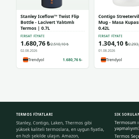
Stanley Iceflow™ Twist Flip
Contigo Streetervi
Bottle - Lacivert Yalıtımlı
Mug - Masa Kupası
Termos | 0.7L
0.42L
FIRSAT FIYATI
FIRSAT FIYATI
1.680,76 ₺
1.304,10 ₺
2.510,10 ₺
2.293
02.08.2026
01.08.2026
Trendyol
1.680,76 ₺
Trendyol
›
TERMOS FIYATLARI
SIK SORULA
Termosum ısı
Stanley, Contigo, Laken, Thermos gibi
yapmalıyım
yüksek kaliteli termoslara, en uygun fiyatla,
en hızlı şekilde ulaşın. Amazon,
Termos Seçe