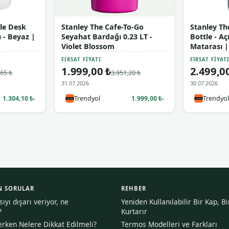
lle Desk
Stanley The Cafe-To-Go
Stanley Th
 - Beyaz |
Seyahat Bardağı 0.23 LT -
Bottle - Aç
Violet Blossom
Matarası |
FIRSAT FIYATI
FIRSAT FIYAT
1.999,00 ₺
2.499,0
,65 ₺
3.951,20 ₺
31.07.2026
30.07.2026
1.304,10 ₺
Trendyol
1.999,00 ₺
Trendyol
›
›
N SORULAR
REHBER
yı dışarı veriyor, ne
Yeniden Kullanılabilir Bir Kap, B
?
Kurtarır
rken Nelere Dikkat Edilmeli?
Termos Modelleri ve Farkları