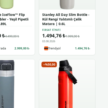
e IceFlow™ Flip
Stanley All Day Slim Bottle -
er - Yeşil Pipetli
Kül Rengi Yalıtımlı Çelik
.89L
Matara | 0.6L
I
FIRSAT FIYATI
0 ₺
1.494,76 ₺
4.499,00 ₺
1.999,00 ₺
03.08.2026
rada
2.999,00 ₺
Trendyol
1.494,76 ₺
›
›
−%50,00