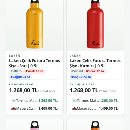
LAKEN
LAKEN
Laken Çelik Futura Termos
Laken Çelik Futura Termos
Şişe - Sarı | 0.5L
Şişe - Kırmızı | 0.5L
500 ml
Sıcak 12 sa
500 ml
Sıcak 12 sa
Soğuk 24 sa
Soğuk 24 sa
EN DÜŞÜK FIYAT
EN DÜŞÜK FIYAT
1.268,00 TL
1.268,00 TL
12 saat önce
12 saat önce
Termos-Matara.com
1.268,00 TL
Termos-Matara.com
1.268,00 TL
›
›
MaceraCumhuriyeti
1.409,00 TL
MaceraCumhuriyeti
1.409,00 TL
›
›