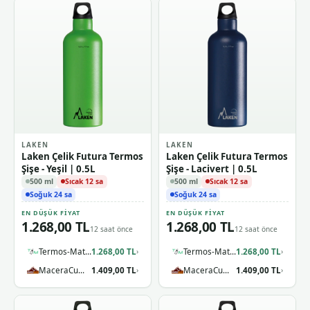
LAKEN
LAKEN
Laken Çelik Futura Termos
Laken Çelik Futura Termos
Şişe - Yeşil | 0.5L
Şişe - Lacivert | 0.5L
500 ml
Sıcak 12 sa
500 ml
Sıcak 12 sa
Soğuk 24 sa
Soğuk 24 sa
EN DÜŞÜK FIYAT
EN DÜŞÜK FIYAT
1.268,00 TL
1.268,00 TL
12 saat önce
12 saat önce
Termos-Matara.com
1.268,00 TL
Termos-Matara.com
1.268,00 TL
›
›
MaceraCumhuriyeti
1.409,00 TL
MaceraCumhuriyeti
1.409,00 TL
›
›