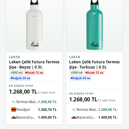
LAKEN
LAKEN
Laken Çelik Futura Termos
Laken Çelik Futura Termos
Şişe - Beyaz | 0.5L
Şişe - Turkuaz | 0.5L
500 ml
Sıcak 12 sa
500 ml
Sıcak 12 sa
Soğuk 24 sa
Soğuk 24 sa
EN DÜŞÜK FIYAT
1.268,00 TL
12 saat önce
EN DÜŞÜK FIYAT
1.268,00 TL
12 saat önce
Termos-Matara.com
1.268,00 TL
›
Trendyol
1.268,10 TL
Termos-Matara.com
1.268,00 TL
›
›
MaceraCumhuriyeti
1.409,00 TL
MaceraCumhuriyeti
1.409,00 TL
›
›