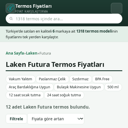
Termos Fiyatları
FIYAT KARŞILAŞTIRMA
Türkiye'de satılan en kaliteli
6
markaya ait
1318 termos modeli
nin
fiyatlarını tek yerden karşılaştır.
Ana Sayfa
»
Laken
»
Futura
Laken Futura
Termos Fiyatları
Vakum Yalıtım
Paslanmaz Çelik
Sızdırmaz
BPA Free
Araç Bardaklığına Uygun
Bulaşık Makinesine Uygun
500 ml
12 saat sıcak tutma
24 saat soğuk tutma
12 adet Laken Futura termos bulundu.
Filtrele