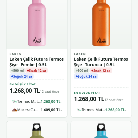
LAKEN
LAKEN
Laken Çelik Futura Termos
Laken Çelik Futura Termos
Şişe - Pembe | 0.5L
Şişe - Turuncu | 0.5L
500 ml
Sıcak 12 sa
500 ml
Sıcak 12 sa
Soğuk 24 sa
Soğuk 24 sa
EN DÜŞÜK FIYAT
1.268,00 TL
12 saat önce
EN DÜŞÜK FIYAT
1.268,00 TL
12 saat önce
Termos-Matara.com
1.268,00 TL
›
MaceraCumhuriyeti
1.409,00 TL
Termos-Matara.com
1.268,00 TL
›
›