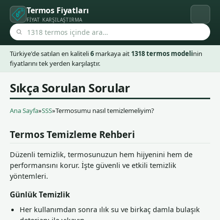
Termos Fiyatları
FIYAT KARŞILAŞTIRMA
Türkiye'de satılan en kaliteli
6
markaya ait
1318 termos modeli
nin
fiyatlarını tek yerden karşılaştır.
Sıkça Sorulan Sorular
Ana Sayfa
»
SSS
»
Termosumu nasıl temizlemeliyim?
Termos Temizleme Rehberi
Düzenli temizlik, termosunuzun hem hijyenini hem de
performansını korur. İşte güvenli ve etkili temizlik
yöntemleri.
Günlük Temizlik
Her kullanımdan sonra ılık su ve birkaç damla bulaşık