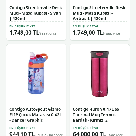
Contigo Streeterville Desk
Contigo Streeterville Desk
Mug - Masa Kupası - Siyah
Mug - Masa Kupası -
| 420ml
Antrasit | 420ml
EN DÜŞÜK FIYAT
EN DÜŞÜK FIYAT
1.749,00 TL
1.749,00 TL
9 saat önce
9 saat önce
Contigo AutoSpout Gizmo
Contigo Huron 0.47L SS
FLIP Çocuk Matarası 0.42L
Thermal Mug Termos
- Dancer Graphic
Bardak - Kırmızı 2
EN DÜŞÜK FIYAT
EN DÜŞÜK FIYAT
944,10 TL
64.000,00 TL
2 gün 23 saat önce
7 saat önce