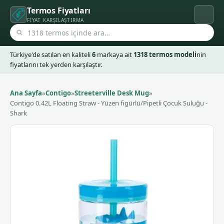
Termos Fiyatları
FIYAT KARŞILAŞTIRMA
Türkiye'de satılan en kaliteli
6
markaya ait
1318 termos modeli
nin
fiyatlarını tek yerden karşılaştır.
Ana Sayfa
»
Contigo
»
Streeterville Desk Mug
»
Contigo 0.42L Floating Straw - Yüzen figürlü/Pipetli Çocuk Suluğu -
Shark