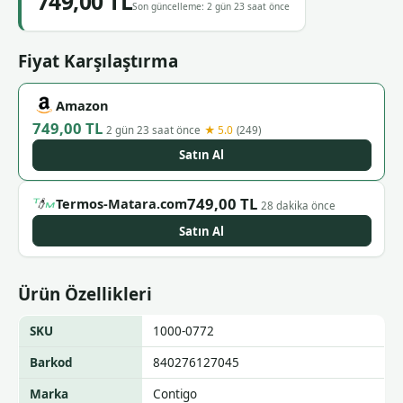
749,00 TL
Son güncelleme: 2 gün 23 saat önce
Fiyat Karşılaştırma
Amazon
749,00 TL
★ 5.0
2 gün 23 saat önce
(249)
Satın Al
749,00 TL
Termos-Matara.com
28 dakika önce
Satın Al
Ürün Özellikleri
SKU
1000-0772
Barkod
840276127045
Marka
Contigo