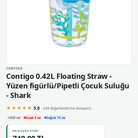
CONTIGO
Contigo 0.42L Floating Straw -
Yüzen figürlü/Pipetli Çocuk Suluğu
- Shark
★★★★★
5.0
· 249 değerlendirme
(Amazon)
420 ml
Sıcak 5 sa
Soğuk 15 sa
EN DÜŞÜK FIYAT