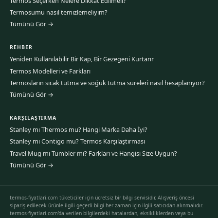
Termos Seçerken Nelere Dikkat Edilmeli?
Termosumu nasıl temizlemeliyim?
Tümünü Gör →
REHBER
Yeniden Kullanılabilir Bir Kap, Bir Gezegeni Kurtarır
Termos Modelleri ve Farkları
Termosların sıcak tutma ve soğuk tutma süreleri nasıl hesaplanıyor?
Tümünü Gör →
KARŞILAŞTIRMA
Stanley mı Thermos mu? Hangi Marka Daha İyi?
Stanley mı Contigo mu? Termos Karşılaştırması
Travel Mug mı Tumbler mı? Farkları ve Hangisi Size Uygun?
Tümünü Gör →
termos-fiyatlari.com tüketiciler için ücretsiz bir bilgi servisidir. Alışveriş öncesi
sipariş edilecek ürünle ilgili geçerli bilgi her zaman için ilgili satıcıdan alınmalıdır.
termos-fiyatlari.com'da verilen bilgilerdeki hatalardan, eksikliklerden veya bu