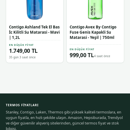
Contigo Ashland Tek El Bas
Contigo Avex By Contigo
İc Kilitli Su Matarasi - Mavi
Fuse Genis Kapakli Su
| 1,2L
Matarasi - Yeşil | 750ml
EN DÜŞÜK FIYAT
1.749,00 TL
EN DÜŞÜK FIYAT
999,00 TL
4 saat önce
35 gün 3 saat önce
TERMOS FIYATLARI
Stanley, Contigo, Laken, Thermos gibi yüksek kaliteli termoslara, en
uygun fiyatla, en hızlı şekilde ulaşın. Amazon, Hepsiburada, Trendyol
ve diğer güvenilir alışveriş sitelerinden, güncel termos fiyat ve stok
bilgisi.