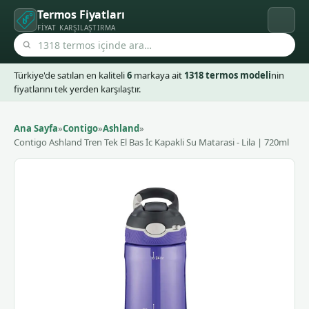
Termos Fiyatları
FIYAT KARŞILAŞTIRMA
Türkiye'de satılan en kaliteli
6
markaya ait
1318 termos modeli
nin
fiyatlarını tek yerden karşılaştır.
Ana Sayfa
»
Contigo
»
Ashland
»
Contigo Ashland Tren Tek El Bas İc Kapakli Su Matarasi - Lila | 720ml