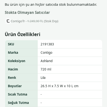
Bu ürün için şu an hiçbir satıcıda stok bulunmamaktadır.
Stokta Olmayan Satıcılar
ContigoTr -
1.249,00 TL
(Stok Dışı)
Ürün Özellikleri
SKU
2191383
Marka
Contigo
Koleksiyon
Ashland
Hacim
720 ml
Renk
Lila
Boyutlar
26.5 H x 7.5 W x 10 L cm
Sıcak Tutma
-
Soğuk Tutma
-