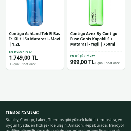
Contigo Ashland Tek El Bas
Contigo Avex By Contigo
İc Kilitli Su Matarasi - Mavi
Fuse Genis Kapakli Su
| 1,2L
Matarasi - Yeşil | 750ml
EN DÜŞÜK FIYAT
1.749,00 TL
EN DÜŞÜK FIYAT
999,00 TL
1 gün 2 saat önce
33 gün 9 saat önce
TERMOS FIYATLARI
Stanley, Contigo, Laken, Thermos gibi yüksek kaliteli termoslara, en
uygun fiyatla, en hızlı şekilde ulaşın. Amazon, Hepsiburada, Trendyol
ve diğer güvenilir alışveriş sitelerinden, güncel termos fiyat ve stok