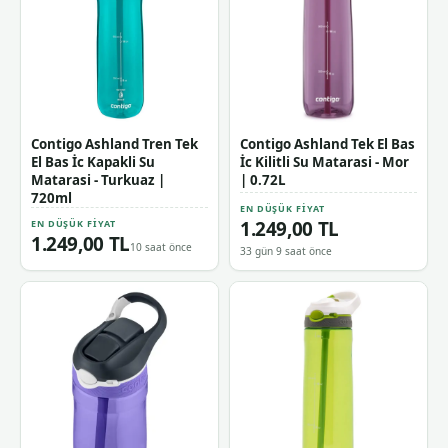
Contigo Ashland Tren Tek
Contigo Ashland Tek El Bas
El Bas İc Kapakli Su
İc Kilitli Su Matarasi - Mor
Matarasi - Turkuaz |
| 0.72L
720ml
EN DÜŞÜK FIYAT
1.249,00 TL
EN DÜŞÜK FIYAT
1.249,00 TL
10 saat önce
33 gün 9 saat önce