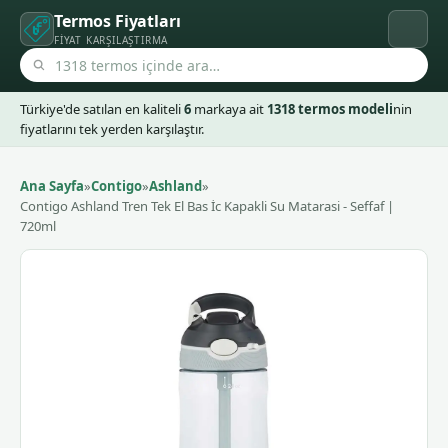
Termos Fiyatları
FIYAT KARŞILAŞTIRMA
Türkiye'de satılan en kaliteli
6
markaya ait
1318 termos modeli
nin
fiyatlarını tek yerden karşılaştır.
Ana Sayfa
»
Contigo
»
Ashland
»
Contigo Ashland Tren Tek El Bas İc Kapakli Su Matarasi - Seffaf |
720ml