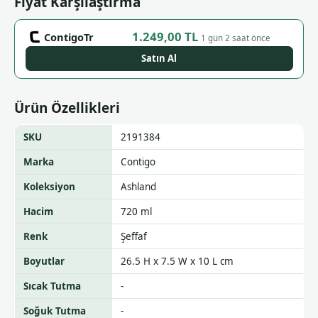
Fiyat Karşılaştırma
1.249,00 TL
ContigoTr
1 gün 2 saat önce
Satın Al
Ürün Özellikleri
SKU
2191384
Marka
Contigo
Koleksiyon
Ashland
Hacim
720 ml
Renk
Şeffaf
Boyutlar
26.5 H x 7.5 W x 10 L cm
Sıcak Tutma
-
Soğuk Tutma
-