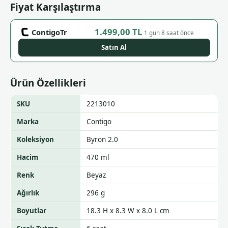
Fiyat Karşılaştırma
1.499,00 TL
ContigoTr
1 gün 8 saat önce
Satın Al
Ürün Özellikleri
SKU
2213010
Marka
Contigo
Koleksiyon
Byron 2.0
Hacim
470 ml
Renk
Beyaz
Ağırlık
296 g
Boyutlar
18.3 H x 8.3 W x 8.0 L cm