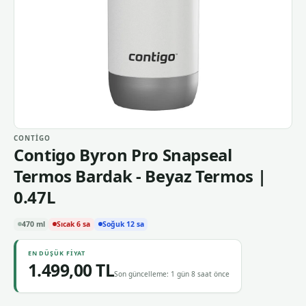
CONTIGO
Contigo Byron Pro Snapseal
Termos Bardak - Beyaz Termos |
0.47L
470 ml
Sıcak 6 sa
Soğuk 12 sa
EN DÜŞÜK FIYAT
1.499,00 TL
Son güncelleme: 1 gün 8 saat önce