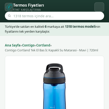
Termos Fiyatları
FIYAT KARŞILAŞTIRMA
Türkiye'de satılan en kaliteli
6
markaya ait
1318 termos modeli
nin
fiyatlarını tek yerden karşılaştır.
Ana Sayfa
»
Contigo
»
Cortland
»
Contigo Cortland Tek El Bas İc Kapakli Su Matarasi - Mavi | 720ml