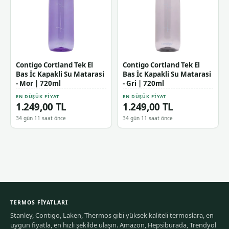
Contigo Cortland Tek El
Contigo Cortland Tek El
Bas İc Kapakli Su Matarasi
Bas İc Kapakli Su Matarasi
- Mor | 720ml
- Gri | 720ml
EN DÜŞÜK FIYAT
EN DÜŞÜK FIYAT
1.249,00 TL
1.249,00 TL
34 gün 11 saat önce
34 gün 11 saat önce
TERMOS FIYATLARI
Stanley, Contigo, Laken, Thermos gibi yüksek kaliteli termoslara, en
uygun fiyatla, en hızlı şekilde ulaşın. Amazon, Hepsiburada, Trendyol