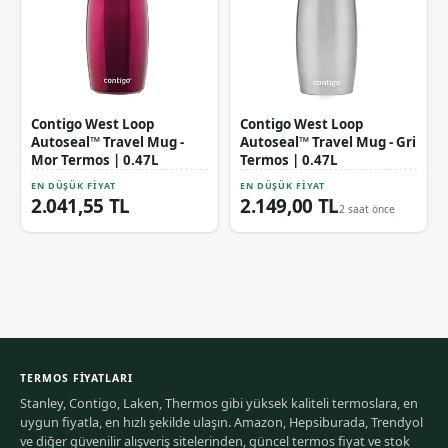
Contigo West Loop
Contigo West Loop
Autoseal™ Travel Mug -
Autoseal™ Travel Mug - Gri
Mor Termos | 0.47L
Termos | 0.47L
EN DÜŞÜK FIYAT
EN DÜŞÜK FIYAT
2.041,55 TL
2.149,00 TL
2 saat önce
TERMOS FIYATLARI
Stanley, Contigo, Laken, Thermos gibi yüksek kaliteli termoslara, en
uygun fiyatla, en hızlı şekilde ulaşın. Amazon, Hepsiburada, Trendyol
ve diğer güvenilir alışveriş sitelerinden, güncel termos fiyat ve stok