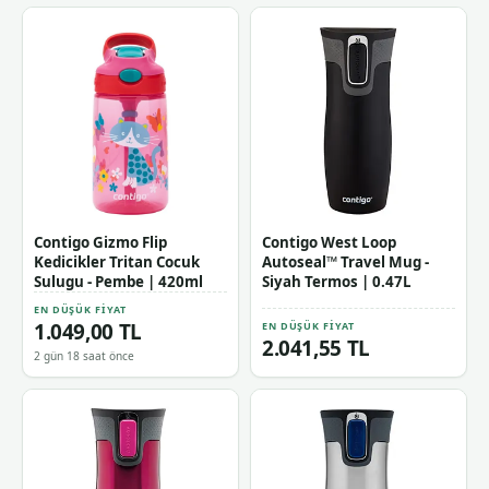
Contigo Gizmo Flip
Contigo West Loop
Kedicikler Tritan Cocuk
Autoseal™ Travel Mug -
Sulugu - Pembe | 420ml
Siyah Termos | 0.47L
EN DÜŞÜK FIYAT
1.049,00 TL
EN DÜŞÜK FIYAT
2.041,55 TL
2 gün 18 saat önce