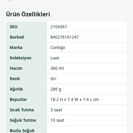
Ürün Özellikleri
SKU
2104367
Barkod
840276161247
Marka
Contigo
Koleksiyon
Luxe
Hacim
360 ml
Renk
Gri
Ağırlık
286 g
Boyutlar
18.2 H x 7.4 W x 7.4 L cm
Sıcak Tutma
3 saat
Soğuk Tutma
10 saat
Buzlu Soğuk