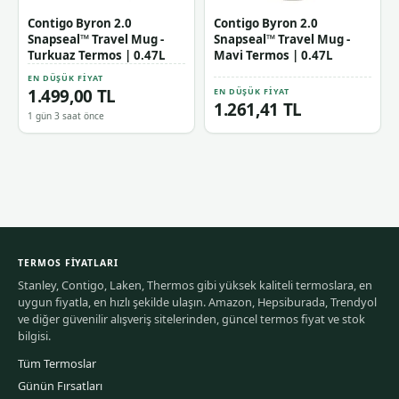
Contigo Byron 2.0
Contigo Byron 2.0
Snapseal™ Travel Mug -
Snapseal™ Travel Mug -
Turkuaz Termos | 0.47L
Mavi Termos | 0.47L
EN DÜŞÜK FIYAT
1.499,00 TL
EN DÜŞÜK FIYAT
1.261,41 TL
1 gün 3 saat önce
TERMOS FIYATLARI
Stanley, Contigo, Laken, Thermos gibi yüksek kaliteli termoslara, en
uygun fiyatla, en hızlı şekilde ulaşın. Amazon, Hepsiburada, Trendyol
ve diğer güvenilir alışveriş sitelerinden, güncel termos fiyat ve stok
bilgisi.
Tüm Termoslar
Günün Fırsatları