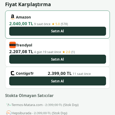
Fiyat Karşılaştırma
Amazon
2.040,00 TL
★ 5.0
9 saat önce
(578)
Satın Al
Trendyol
2.207,08 TL
★ 2.0
4 gün 19 saat önce
(1)
Satın Al
2.399,00 TL
ContigoTr
11 saat önce
Satın Al
Stokta Olmayan Satıcılar
Termos-Matara.com -
2.399,00 TL
(Stok Dışı)
Hepsiburada -
2.399,00 TL
(Stok Dışı)