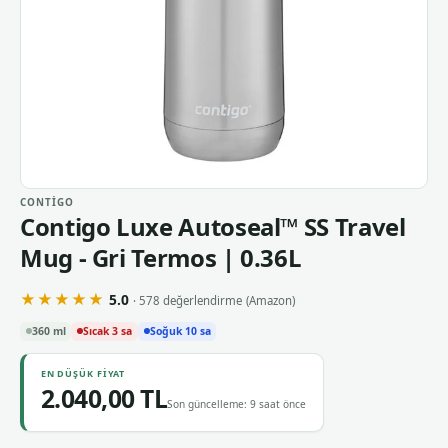
CONTIGO
Contigo Luxe Autoseal™ SS Travel
Mug - Gri Termos | 0.36L
★★★★★
5.0
· 578 değerlendirme
(Amazon)
360 ml
Sıcak 3 sa
Soğuk 10 sa
EN DÜŞÜK FIYAT
2.040,00 TL
Son güncelleme: 9 saat önce