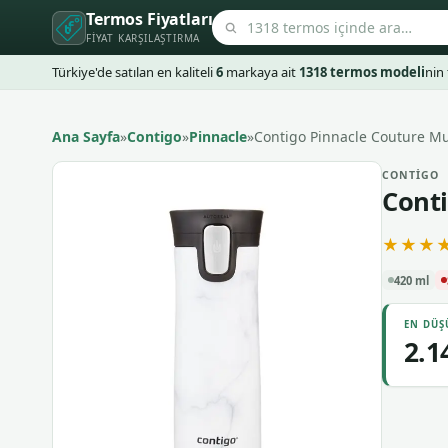
Termos Fiyatları
FIYAT KARŞILAŞTIRMA
Türkiye'de satılan en kaliteli
6
markaya ait
1318 termos modeli
nin 
Ana Sayfa
»
Contigo
»
Pinnacle
»
Contigo Pinnacle Couture Mug
CONTIGO
Conti
★★★
420 ml
EN DÜŞ
2.1