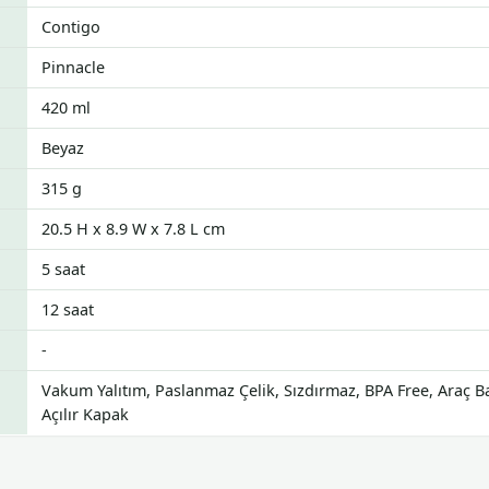
Contigo
Pinnacle
420 ml
Beyaz
315 g
20.5 H x 8.9 W x 7.8 L cm
5 saat
12 saat
-
Vakum Yalıtım, Paslanmaz Çelik, Sızdırmaz, BPA Free, Araç 
Açılır Kapak