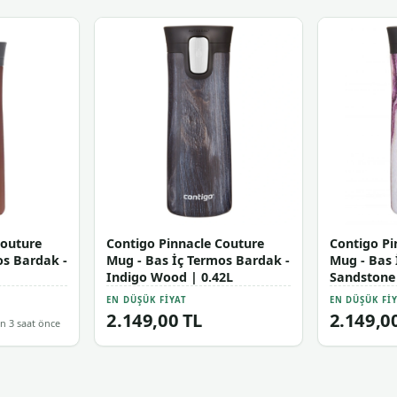
Couture
Contigo Pinnacle Couture
Contigo Pi
os Bardak -
Mug - Bas İç Termos Bardak -
Mug - Bas 
L
Indigo Wood | 0.42L
Sandstone 
EN DÜŞÜK FIYAT
EN DÜŞÜK FI
2.149,00 TL
2.149,0
n 3 saat önce