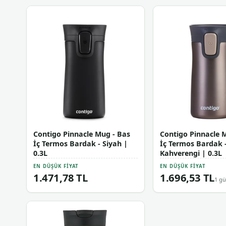
Contigo Pinnacle Mug - Bas
Contigo Pinnacle 
İç Termos Bardak - Siyah |
İç Termos Bardak 
0.3L
Kahverengi | 0.3L
EN DÜŞÜK FIYAT
EN DÜŞÜK FIYAT
1.471,78 TL
1.696,53 TL
1 gü