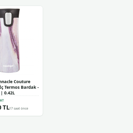
nnacle Couture
İç Termos Bardak -
| 0.42L
YAT
0 TL
17 saat önce