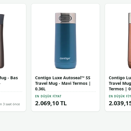
Mug - Bas
Contigo Luxe Autoseal™ SS
Contigo Lu
-
Travel Mug - Mavi Termos |
Travel Mug
0.36L
Termos | 0
EN DÜŞÜK FIYAT
EN DÜŞÜK FI
2.069,10 TL
2.039,1
n 3 saat önce