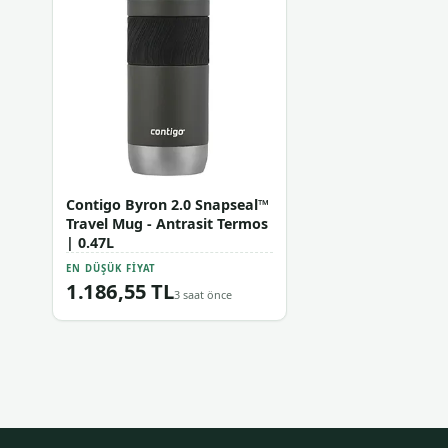
Contigo Byron 2.0 Snapseal™
Travel Mug - Antrasit Termos
| 0.47L
EN DÜŞÜK FIYAT
1.186,55 TL
3 saat önce