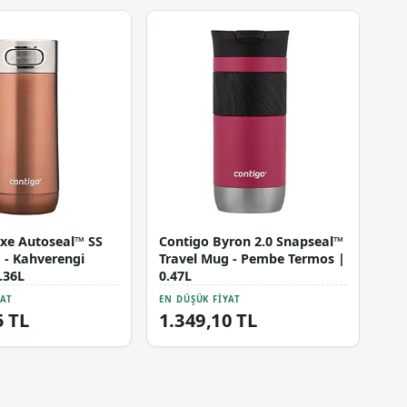
xe Autoseal™ SS
Contigo Byron 2.0 Snapseal™
 - Kahverengi
Travel Mug - Pembe Termos |
.36L
0.47L
YAT
EN DÜŞÜK FIYAT
5 TL
1.349,10 TL