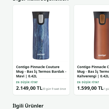
Contigo Pinnacle Couture
Contigo Pinnacle 
Mug - Bas İç Termos Bardak -
Mug - Bas İç Term
Mavi | 0.42L
Kahverengi | 0.42
EN DÜŞÜK FIYAT
EN DÜŞÜK FIYAT
2.149,00 TL
1.599,00 TL
33 gün 9 saat önce
1 gü
İlgili Ürünler