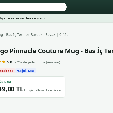
fiyatlarını tek yerden karşılaştır.
 - Bas İç Termos Bardak - Beyaz | 0.42L
go Pinnacle Couture Mug - Bas İç Te
★★
5.0
· 2.207 değerlendirme
(Amazon)
Sıcak 5 sa
Soğuk 12 sa
ÜK FIYAT
49,00 TL
Son güncelleme: 9 saat önce