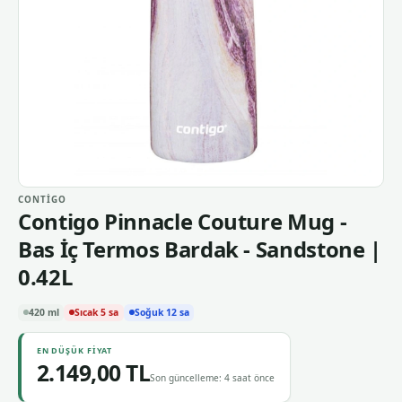
CONTIGO
Contigo Pinnacle Couture Mug -
Bas İç Termos Bardak - Sandstone |
0.42L
420 ml
Sıcak 5 sa
Soğuk 12 sa
EN DÜŞÜK FIYAT
2.149,00 TL
Son güncelleme: 4 saat önce