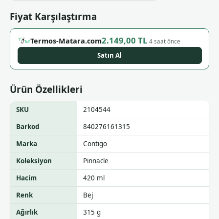
Fiyat Karşılaştırma
2.149,00 TL
Termos-Matara.com
4 saat önce
Satın Al
Ürün Özellikleri
SKU
2104544
Barkod
840276161315
Marka
Contigo
Koleksiyon
Pinnacle
Hacim
420 ml
Renk
Bej
Ağırlık
315 g