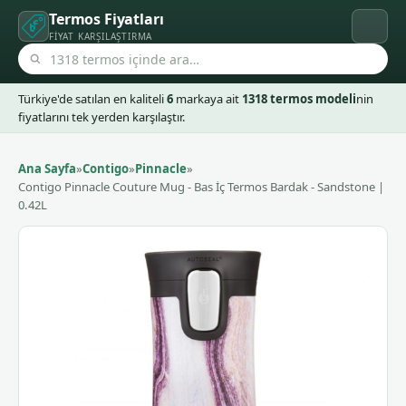
Termos Fiyatları
FIYAT KARŞILAŞTIRMA
Türkiye'de satılan en kaliteli
6
markaya ait
1318 termos modeli
nin
fiyatlarını tek yerden karşılaştır.
Ana Sayfa
»
Contigo
»
Pinnacle
»
Contigo Pinnacle Couture Mug - Bas İç Termos Bardak - Sandstone |
0.42L