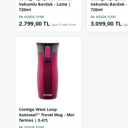
Vakumlu Bardak - Latte |
Vakumlu Bardak -
720ml
720ml
EN DÜŞÜK FIYAT
EN DÜŞÜK FIYAT
2.799,00 TL
3.099,00 TL
1 gün 5 saat önce
1 gü
Contigo West Loop
Autoseal™ Travel Mug - Mor
Termos | 0.47L
EN DÜŞÜK FIYAT