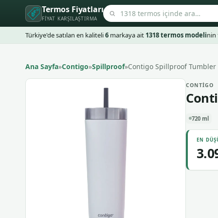
Termos Fiyatları
FIYAT KARŞILAŞTIRMA
Türkiye'de satılan en kaliteli
6
markaya ait
1318 termos modeli
nin 
Ana Sayfa
»
Contigo
»
Spillproof
»
Contigo Spillproof Tumbler
CONTIGO
Conti
720 ml
EN DÜŞ
3.0