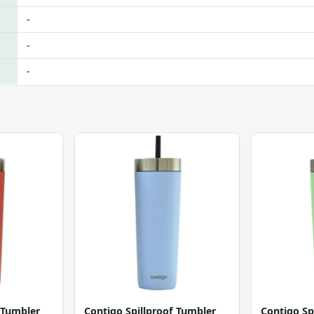
-
-
-
 Tumbler
Contigo Spillproof Tumbler
Contigo Sp