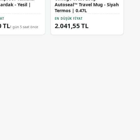
rdak - Yesil |
Autoseal™ Travel Mug - Siyah
Termos | 0.47L
YAT
EN DÜŞÜK FIYAT
0 TL
2.041,55 TL
1 gün 5 saat önce