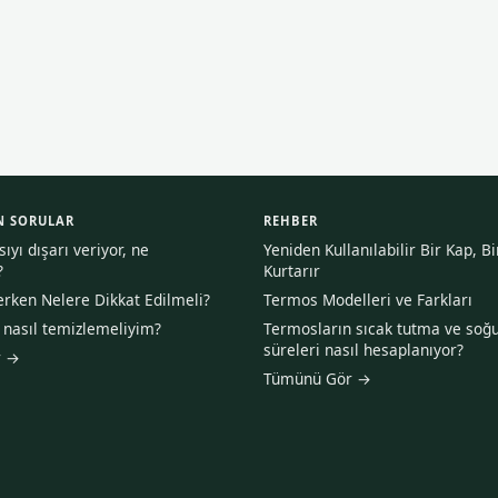
N SORULAR
REHBER
yı dışarı veriyor, ne
Yeniden Kullanılabilir Bir Kap, B
?
Kurtarır
rken Nelere Dikkat Edilmeli?
Termos Modelleri ve Farkları
asıl temizlemeliyim?
Termosların sıcak tutma ve soğ
süreleri nasıl hesaplanıyor?
r →
Tümünü Gör →