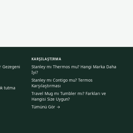
KARŞILAŞTIRMA
ir Gezegeni
Stanley mı Thermos mu? Hangi Marka Daha
İyi?
Stanley mı Contigo mu? Termos
Karşılaştırması
uk tutma
Travel Mug mı Tumbler mı? Farkları ve
Hangisi Size Uygun?
Tümünü Gör →