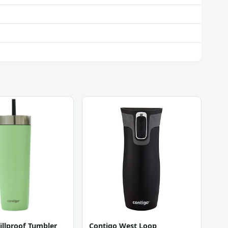
illproof Tumbler
Contigo West Loop