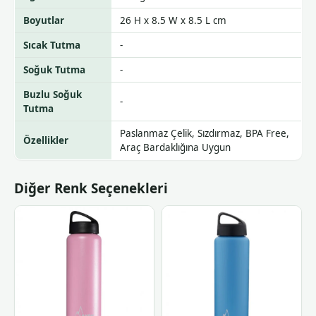
Boyutlar
26 H x 8.5 W x 8.5 L cm
Sıcak Tutma
-
Soğuk Tutma
-
Buzlu Soğuk
-
Tutma
Paslanmaz Çelik, Sızdırmaz, BPA Free,
Özellikler
Araç Bardaklığına Uygun
Diğer Renk Seçenekleri