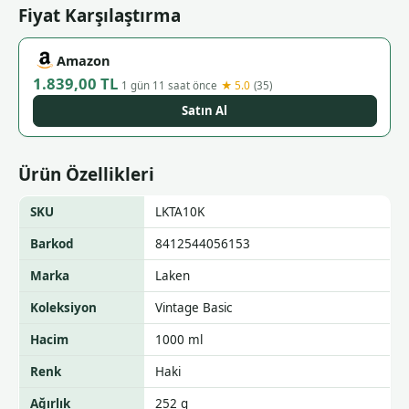
Fiyat Karşılaştırma
Amazon
1.839,00 TL
★ 5.0
1 gün 11 saat önce
(35)
Satın Al
Ürün Özellikleri
SKU
LKTA10K
Barkod
8412544056153
Marka
Laken
Koleksiyon
Vintage Basic
Hacim
1000 ml
Renk
Haki
Ağırlık
252 g