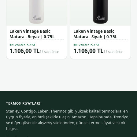
Laken Vintage Basic
Laken Vintage Basic
Matara - Beyaz | 0.75L
Matara - Siyah | 0.75L
EN DÜŞÜK FIYAT
EN DÜŞÜK FIYAT
1.106,00 TL
1.106,00 TL
14 saat önce
14 saat önce
TERMOS FIYATLARI
Stanley, Contigo, Laken, Thermos gibi yüksek kaliteli termoslara, en
uygun fiyatla, en hızlı şekilde ulaşın. Amazon, Hepsiburada, Trendyol
ve diğer güvenilir alışveriş sitelerinden, güncel termos fiyat ve stok
bilgisi.