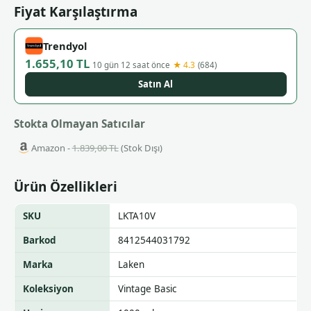
Fiyat Karşılaştırma
Trendyol
1.655,10 TL
★ 4.3
10 gün 12 saat önce
(684)
Satın Al
Stokta Olmayan Satıcılar
Amazon -
1.839,00 TL
(Stok Dışı)
Ürün Özellikleri
SKU
LKTA10V
Barkod
8412544031792
Marka
Laken
Koleksiyon
Vintage Basic