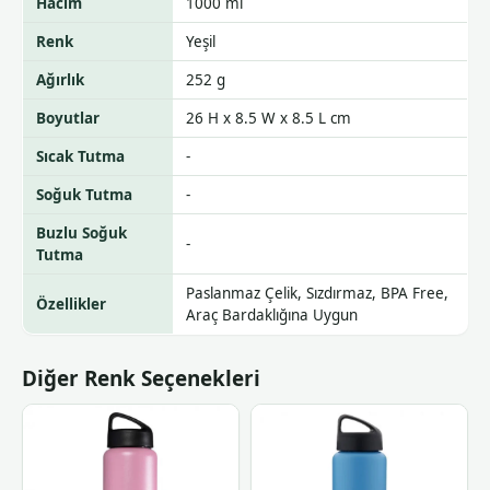
Hacim
1000 ml
Renk
Yeşil
Ağırlık
252 g
Boyutlar
26 H x 8.5 W x 8.5 L cm
Sıcak Tutma
-
Soğuk Tutma
-
Buzlu Soğuk
-
Tutma
Paslanmaz Çelik, Sızdırmaz, BPA Free,
Özellikler
Araç Bardaklığına Uygun
Diğer Renk Seçenekleri