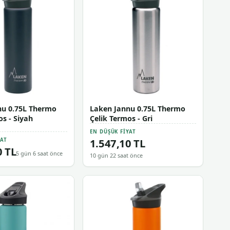
nu 0.75L Thermo
Laken Jannu 0.75L Thermo
os - Siyah
Çelik Termos - Gri
EN DÜŞÜK FIYAT
1.547,10 TL
YAT
0 TL
5 gün 6 saat önce
10 gün 22 saat önce