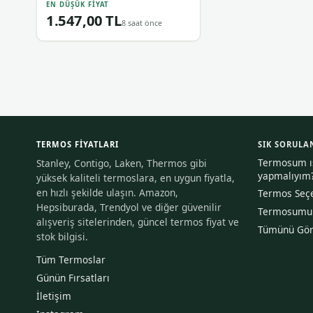
EN DÜŞÜK FIYAT
1.547,00 TL
8 saat önce
TERMOS FIYATLARI
SIK SORULA
Termosum ısı
Stanley, Contigo, Laken, Thermos gibi
yapmalıyım
yüksek kaliteli termoslara, en uygun fiyatla,
en hızlı şekilde ulaşın. Amazon,
Termos Seçe
Hepsiburada, Trendyol ve diğer güvenilir
Termosumu n
alışveriş sitelerinden, güncel termos fiyat ve
Tümünü Gö
stok bilgisi.
Tüm Termoslar
Günün Fırsatları
İletişim