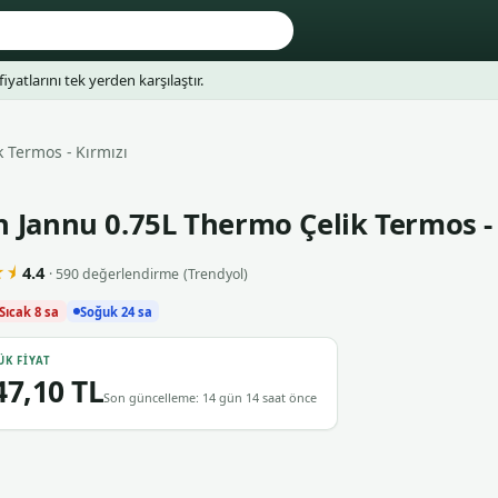
fiyatlarını tek yerden karşılaştır.
 Termos - Kırmızı
 Jannu 0.75L Thermo Çelik Termos - 
⯨
4.4
· 590 değerlendirme
(Trendyol)
Sıcak 8 sa
Soğuk 24 sa
ÜK FIYAT
47,10 TL
Son güncelleme: 14 gün 14 saat önce