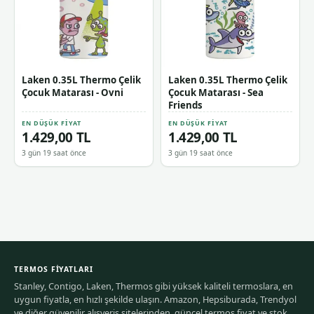
Laken 0.35L Thermo Çelik
Laken 0.35L Thermo Çelik
Çocuk Matarası - Ovni
Çocuk Matarası - Sea
Friends
EN DÜŞÜK FIYAT
EN DÜŞÜK FIYAT
1.429,00 TL
1.429,00 TL
3 gün 19 saat önce
3 gün 19 saat önce
TERMOS FIYATLARI
Stanley, Contigo, Laken, Thermos gibi yüksek kaliteli termoslara, en
uygun fiyatla, en hızlı şekilde ulaşın. Amazon, Hepsiburada, Trendyol
ve diğer güvenilir alışveriş sitelerinden, güncel termos fiyat ve stok