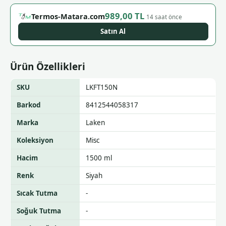
989,00 TL
Termos-Matara.com
14 saat önce
Satın Al
Ürün Özellikleri
SKU
LKFT150N
Barkod
8412544058317
Marka
Laken
Koleksiyon
Misc
Hacim
1500 ml
Renk
Siyah
Sıcak Tutma
-
Soğuk Tutma
-