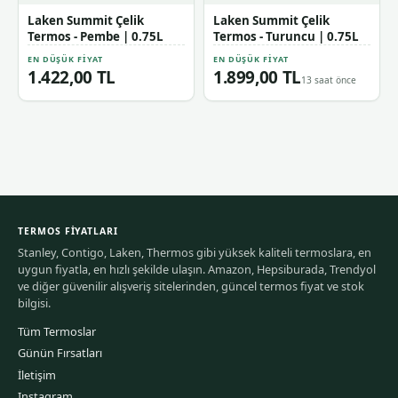
Laken Summit Çelik
Laken Summit Çelik
Termos - Pembe | 0.75L
Termos - Turuncu | 0.75L
EN DÜŞÜK FIYAT
EN DÜŞÜK FIYAT
1.422,00 TL
1.899,00 TL
13 saat önce
TERMOS FIYATLARI
Stanley, Contigo, Laken, Thermos gibi yüksek kaliteli termoslara, en
uygun fiyatla, en hızlı şekilde ulaşın. Amazon, Hepsiburada, Trendyol
ve diğer güvenilir alışveriş sitelerinden, güncel termos fiyat ve stok
bilgisi.
Tüm Termoslar
Günün Fırsatları
İletişim
Instagram