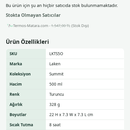
Bu ürün için şu an hiçbir satıcıda stok bulunmamaktadır.
Stokta Olmayan Satıcılar
Termos-Matara.com -
1.547,00 TL
(Stok Dışı)
Ürün Özellikleri
SKU
LKTS5O
Marka
Laken
Koleksiyon
Summit
Hacim
500 ml
Renk
Turuncu
Ağırlık
328 g
Boyutlar
22 H x 7.3 W x 7.3 L cm
Sıcak Tutma
8 saat