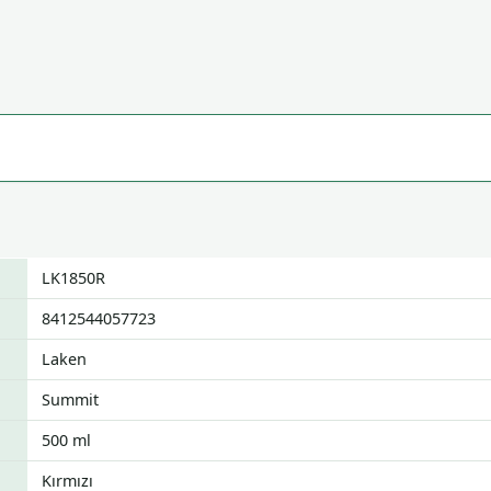
LK1850R
8412544057723
Laken
Summit
500 ml
Kırmızı