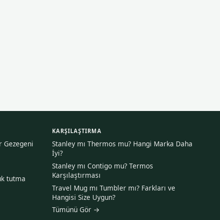
KARŞILAŞTIRMA
ir Gezegeni
Stanley mı Thermos mu? Hangi Marka Daha
İyi?
Stanley mı Contigo mu? Termos
Karşılaştırması
uk tutma
Travel Mug mı Tumbler mı? Farkları ve
Hangisi Size Uygun?
Tümünü Gör →