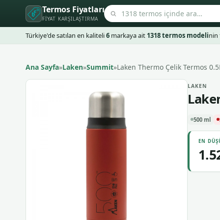
Termos Fiyatları
FIYAT KARŞILAŞTIRMA
Türkiye'de satılan en kaliteli
6
markaya ait
1318 termos modeli
nin 
Ana Sayfa
»
Laken
»
Summit
»
Laken Thermo Çelik Termos 0.5
LAKEN
Laken
500 ml
EN DÜŞ
1.5