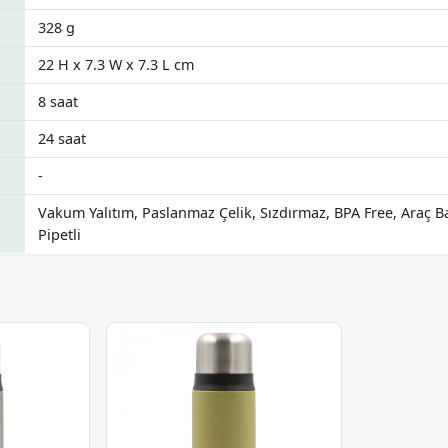
328 g
22 H x 7.3 W x 7.3 L cm
8 saat
24 saat
-
Vakum Yalıtım, Paslanmaz Çelik, Sızdırmaz, BPA Free, Araç Ba
Pipetli