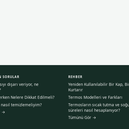
N SORULAR
REHBER
yı dışarı veriyor, ne
Yeniden Kullanılabilir Bir Kap, B
?
Kurtarır
rken Nelere Dikkat Edilmeli?
Termos Modelleri ve Farkları
asıl temizlemeliyim?
Termosların sıcak tutma ve soğ
süreleri nasıl hesaplanıyor?
r →
Tümünü Gör →