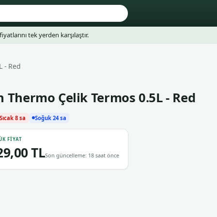
fiyatlarını tek yerden karşılaştır.
L - Red
 Thermo Çelik Termos 0.5L - Red
Sıcak 8 sa
Soğuk 24 sa
ÜK FIYAT
29,00 TL
Son güncelleme: 18 saat önce