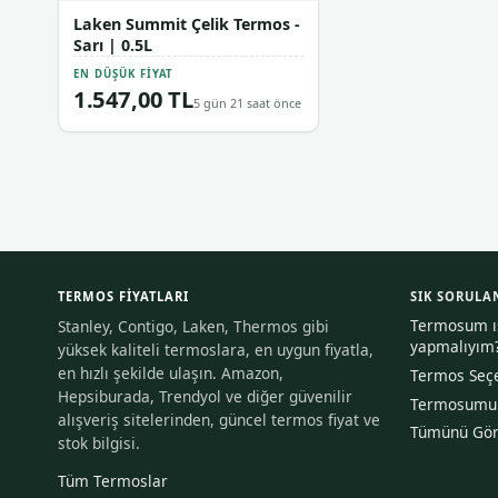
Laken Summit Çelik Termos -
Sarı | 0.5L
EN DÜŞÜK FIYAT
1.547,00 TL
5 gün 21 saat önce
TERMOS FIYATLARI
SIK SORULA
Termosum ısı
Stanley, Contigo, Laken, Thermos gibi
yapmalıyım
yüksek kaliteli termoslara, en uygun fiyatla,
en hızlı şekilde ulaşın. Amazon,
Termos Seçe
Hepsiburada, Trendyol ve diğer güvenilir
Termosumu n
alışveriş sitelerinden, güncel termos fiyat ve
Tümünü Gö
stok bilgisi.
Tüm Termoslar