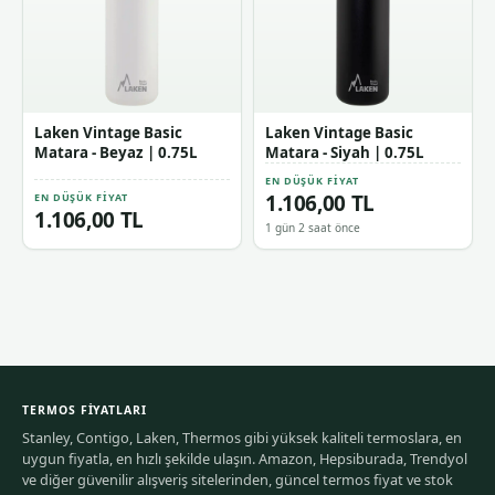
Laken Vintage Basic
Laken Vintage Basic
Matara - Beyaz | 0.75L
Matara - Siyah | 0.75L
EN DÜŞÜK FIYAT
1.106,00 TL
EN DÜŞÜK FIYAT
1.106,00 TL
1 gün 2 saat önce
TERMOS FIYATLARI
Stanley, Contigo, Laken, Thermos gibi yüksek kaliteli termoslara, en
uygun fiyatla, en hızlı şekilde ulaşın. Amazon, Hepsiburada, Trendyol
ve diğer güvenilir alışveriş sitelerinden, güncel termos fiyat ve stok