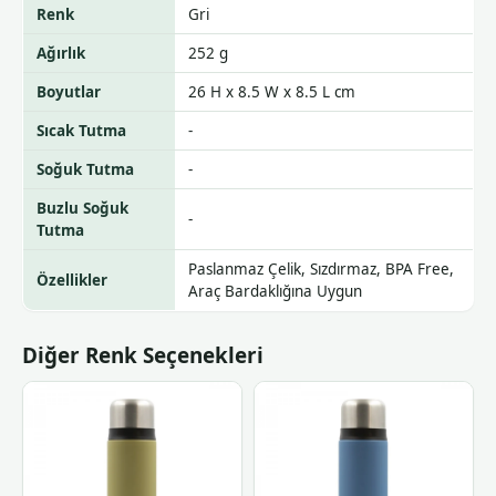
Renk
Gri
Ağırlık
252 g
Boyutlar
26 H x 8.5 W x 8.5 L cm
Sıcak Tutma
-
Soğuk Tutma
-
Buzlu Soğuk
-
Tutma
Paslanmaz Çelik, Sızdırmaz, BPA Free,
Özellikler
Araç Bardaklığına Uygun
Diğer Renk Seçenekleri