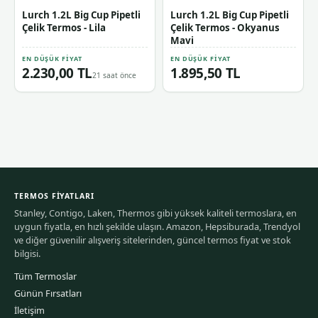
Lurch 1.2L Big Cup Pipetli
Lurch 1.2L Big Cup Pipetli
Çelik Termos - Lila
Çelik Termos - Okyanus
Mavi
EN DÜŞÜK FIYAT
EN DÜŞÜK FIYAT
2.230,00 TL
1.895,50 TL
21 saat önce
TERMOS FIYATLARI
Stanley, Contigo, Laken, Thermos gibi yüksek kaliteli termoslara, en
uygun fiyatla, en hızlı şekilde ulaşın. Amazon, Hepsiburada, Trendyol
ve diğer güvenilir alışveriş sitelerinden, güncel termos fiyat ve stok
bilgisi.
Tüm Termoslar
Günün Fırsatları
İletişim