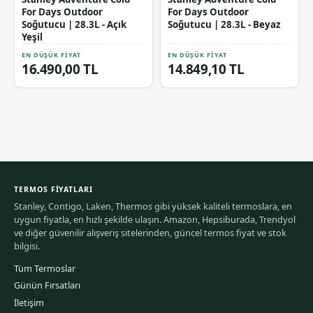
For Days Outdoor
For Days Outdoor
Soğutucu | 28.3L - Açık
Soğutucu | 28.3L - Beyaz
Yeşil
EN DÜŞÜK FIYAT
EN DÜŞÜK FIYAT
16.490,00 TL
14.849,10 TL
TERMOS FIYATLARI
Stanley, Contigo, Laken, Thermos gibi yüksek kaliteli termoslara, en
uygun fiyatla, en hızlı şekilde ulaşın. Amazon, Hepsiburada, Trendyol
ve diğer güvenilir alışveriş sitelerinden, güncel termos fiyat ve stok
bilgisi.
Tüm Termoslar
Günün Fırsatları
İletişim