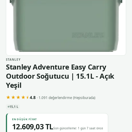
STANLEY
Stanley Adventure Easy Carry
Outdoor Soğutucu | 15.1L - Açık
Yeşil
★★★★⯨
4.8
· 1.091 değerlendirme
(Hepsiburada)
15,1 L
EN DÜŞÜK FIYAT
12.609,03 TL
Son güncelleme: 1 gün 7 saat önce