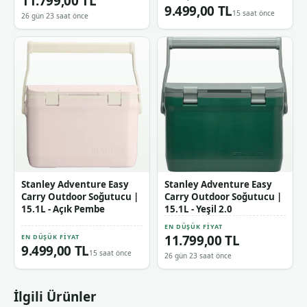
11.799,00 TL
9.499,00 TL
15 saat önce
26 gün 23 saat önce
Stanley Adventure Easy
Stanley Adventure Easy
Carry Outdoor Soğutucu |
Carry Outdoor Soğutucu |
15.1L - Açık Pembe
15.1L - Yeşil 2.0
EN DÜŞÜK FIYAT
11.799,00 TL
EN DÜŞÜK FIYAT
9.499,00 TL
15 saat önce
26 gün 23 saat önce
İlgili Ürünler