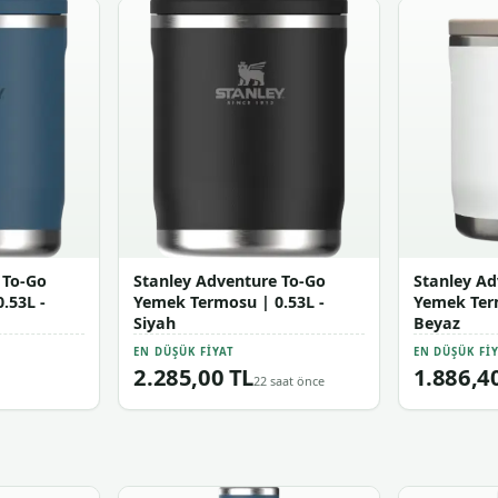
 To-Go
Stanley Adventure To-Go
Stanley Ad
.53L -
Yemek Termosu | 0.53L -
Yemek Term
Siyah
Beyaz
EN DÜŞÜK FIYAT
EN DÜŞÜK FI
2.285,00 TL
1.886,4
22 saat önce