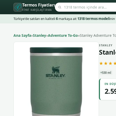
Termos Fiyatları
FIYAT KARŞILAŞTIRMA
Türkiye'de satılan en kaliteli
6
markaya ait
1318 termos modeli
nin 
Ana Sayfa
»
Stanley
»
Adventure To-Go
»
Stanley Adventure To
STANLEY
Stanl
★★★★
530 ml
EN DÜŞ
2.5