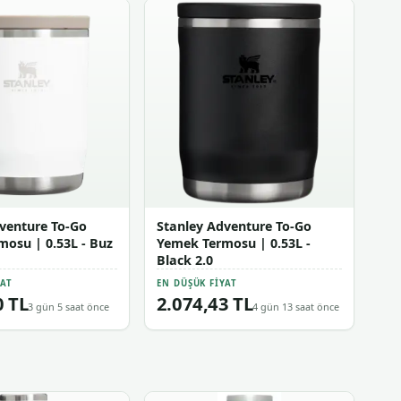
venture To-Go
Stanley Adventure To-Go
osu | 0.53L - Buz
Yemek Termosu | 0.53L -
Black 2.0
YAT
EN DÜŞÜK FIYAT
0 TL
2.074,43 TL
3 gün 5 saat önce
4 gün 13 saat önce