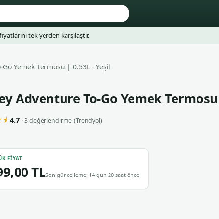
fiyatlarını tek yerden karşılaştır.
-Go Yemek Termosu | 0.53L - Yeşil
ey Adventure To-Go Yemek Termosu | 
⯨
4.7
· 3 değerlendirme
(Trendyol)
ÜK FIYAT
99,00 TL
Son güncelleme: 14 gün 20 saat önce