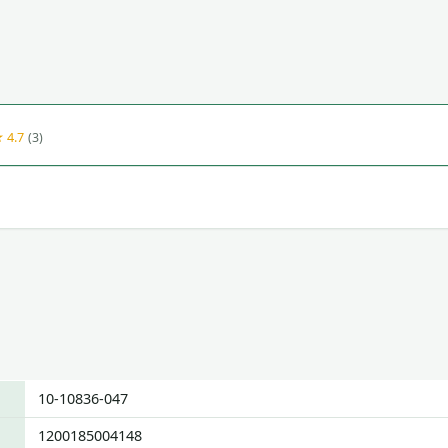
 4.7
(3)
10-10836-047
1200185004148