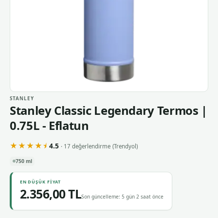
STANLEY
Stanley Classic Legendary Termos |
0.75L - Eflatun
★★★★⯨
4.5
· 17 değerlendirme
(Trendyol)
750 ml
EN DÜŞÜK FIYAT
2.356,00 TL
Son güncelleme: 5 gün 2 saat önce