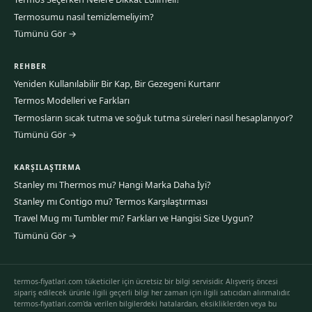
Termosumu nasıl temizlemeliyim?
Tümünü Gör →
REHBER
Yeniden Kullanılabilir Bir Kap, Bir Gezegeni Kurtarır
Termos Modelleri ve Farkları
Termosların sıcak tutma ve soğuk tutma süreleri nasıl hesaplanıyor?
Tümünü Gör →
KARŞILAŞTIRMA
Stanley mı Thermos mu? Hangi Marka Daha İyi?
Stanley mı Contigo mu? Termos Karşılaştırması
Travel Mug mı Tumbler mı? Farkları ve Hangisi Size Uygun?
Tümünü Gör →
termos-fiyatlari.com tüketiciler için ücretsiz bir bilgi servisidir. Alışveriş öncesi
sipariş edilecek ürünle ilgili geçerli bilgi her zaman için ilgili satıcıdan alınmalıdır.
termos-fiyatlari.com'da verilen bilgilerdeki hatalardan, eksikliklerden veya bu