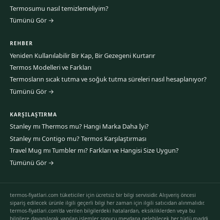
Termosumu nasıl temizlemeliyim?
Tümünü Gör →
REHBER
Yeniden Kullanılabilir Bir Kap, Bir Gezegeni Kurtarır
Termos Modelleri ve Farkları
Termosların sıcak tutma ve soğuk tutma süreleri nasıl hesaplanıyor?
Tümünü Gör →
KARŞILAŞTIRMA
Stanley mı Thermos mu? Hangi Marka Daha İyi?
Stanley mı Contigo mu? Termos Karşılaştırması
Travel Mug mı Tumbler mı? Farkları ve Hangisi Size Uygun?
Tümünü Gör →
termos-fiyatlari.com tüketiciler için ücretsiz bir bilgi servisidir. Alışveriş öncesi
sipariş edilecek ürünle ilgili geçerli bilgi her zaman için ilgili satıcıdan alınmalıdır.
termos-fiyatlari.com'da verilen bilgilerdeki hatalardan, eksikliklerden veya bu
bilgilere dayanılarak yapılan işlemler sonucu meydana gelebilecek her türlü maddi