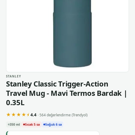
STANLEY
Stanley Classic Trigger-Action
Travel Mug - Mavi Termos Bardak |
0.35L
★★★★⯨
4.4
· 564 değerlendirme
(Trendyol)
350 ml
Sıcak 5 sa
Soğuk 6 sa