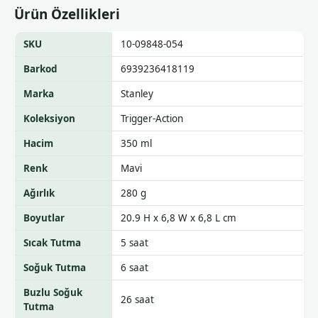
Ürün Özellikleri
SKU
10-09848-054
Barkod
6939236418119
Marka
Stanley
Koleksiyon
Trigger-Action
Hacim
350 ml
Renk
Mavi
Ağırlık
280 g
Boyutlar
20.9 H x 6,8 W x 6,8 L cm
Sıcak Tutma
5 saat
Soğuk Tutma
6 saat
Buzlu Soğuk
26 saat
Tutma