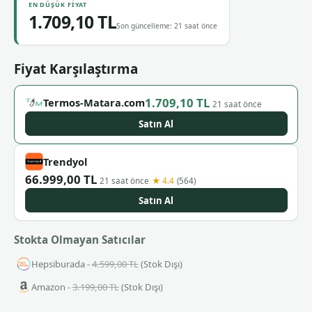
EN DÜŞÜK FIYAT
1.709,10 TL
Son güncelleme: 21 saat önce
Fiyat Karşılaştırma
1.709,10 TL
Termos-Matara.com
21 saat önce
Satın Al
Trendyol
66.999,00 TL
★ 4.4
21 saat önce
(564)
Satın Al
Stokta Olmayan Satıcılar
Hepsiburada -
4.599,00 TL
(Stok Dışı)
Amazon -
3.199,00 TL
(Stok Dışı)