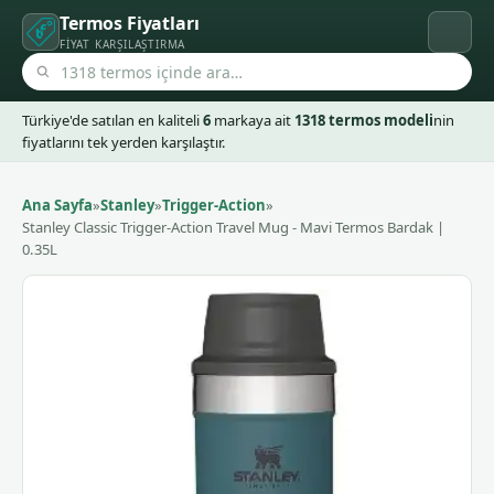
Termos Fiyatları
FIYAT KARŞILAŞTIRMA
Türkiye'de satılan en kaliteli
6
markaya ait
1318 termos modeli
nin
fiyatlarını tek yerden karşılaştır.
Ana Sayfa
»
Stanley
»
Trigger-Action
»
Stanley Classic Trigger-Action Travel Mug - Mavi Termos Bardak |
0.35L