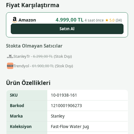
Fiyat Karşılaştırma
4.999,00 TL
Amazon
★ 5.0
4 saat önce
(34)
Satın Al
Stokta Olmayan Satıcılar
StanleyTr -
6.299,00 TL
(Stok Dışı)
Trendyol -
61.900,00 TL
(Stok Dışı)
Ürün Özellikleri
SKU
10-01938-161
Barkod
1210001906273
Marka
Stanley
Koleksiyon
Fast-Flow Water Jug