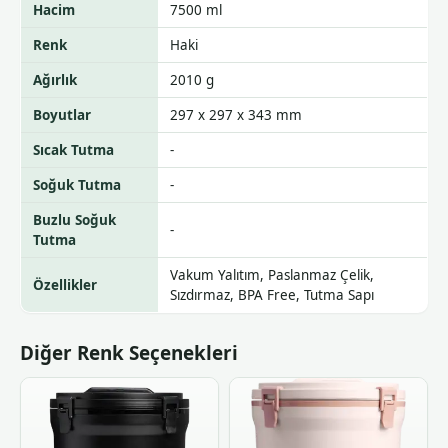
Hacim
7500 ml
Renk
Haki
Ağırlık
2010 g
Boyutlar
297 x 297 x 343 mm
Sıcak Tutma
-
Soğuk Tutma
-
Buzlu Soğuk
-
Tutma
Vakum Yalıtım, Paslanmaz Çelik,
Özellikler
Sızdırmaz, BPA Free, Tutma Sapı
Diğer Renk Seçenekleri