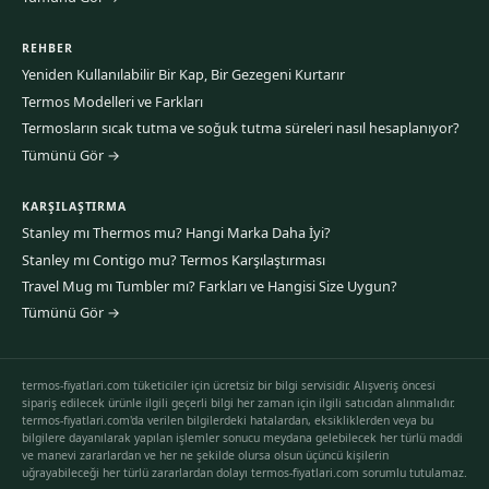
REHBER
Yeniden Kullanılabilir Bir Kap, Bir Gezegeni Kurtarır
Termos Modelleri ve Farkları
Termosların sıcak tutma ve soğuk tutma süreleri nasıl hesaplanıyor?
Tümünü Gör →
KARŞILAŞTIRMA
Stanley mı Thermos mu? Hangi Marka Daha İyi?
Stanley mı Contigo mu? Termos Karşılaştırması
Travel Mug mı Tumbler mı? Farkları ve Hangisi Size Uygun?
Tümünü Gör →
termos-fiyatlari.com tüketiciler için ücretsiz bir bilgi servisidir. Alışveriş öncesi
sipariş edilecek ürünle ilgili geçerli bilgi her zaman için ilgili satıcıdan alınmalıdır.
termos-fiyatlari.com'da verilen bilgilerdeki hatalardan, eksikliklerden veya bu
bilgilere dayanılarak yapılan işlemler sonucu meydana gelebilecek her türlü maddi
ve manevi zararlardan ve her ne şekilde olursa olsun üçüncü kişilerin
uğrayabileceği her türlü zararlardan dolayı termos-fiyatlari.com sorumlu tutulamaz.