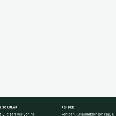
N SORULAR
REHBER
yı dışarı veriyor, ne
Yeniden Kullanılabilir Bir Kap, B