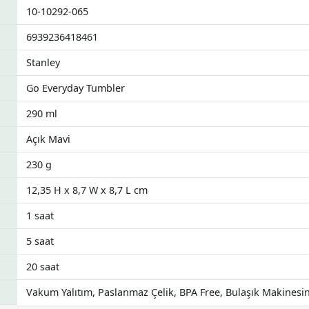
10-10292-065
6939236418461
Stanley
Go Everyday Tumbler
290 ml
Açık Mavi
230 g
12,35 H x 8,7 W x 8,7 L cm
1 saat
5 saat
20 saat
Vakum Yalıtım, Paslanmaz Çelik, BPA Free, Bulaşık Makines