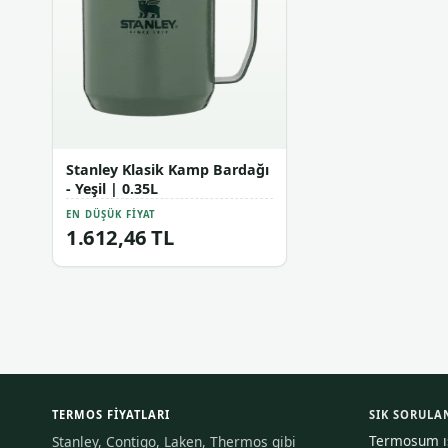
Stanley Klasik Kamp Bardağı
- Yeşil | 0.35L
EN DÜŞÜK FIYAT
1.612,46 TL
TERMOS FIYATLARI
SIK SORULA
Termosum ısı
Stanley, Contigo, Laken, Thermos gibi