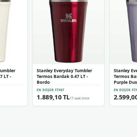
Tumbler
Stanley Everyday Tumbler
Stanley Ev
7 LT -
Termos Bardak 0.47 LT -
Termos Bar
Bordo
Purple Dus
EN DÜŞÜK FIYAT
EN DÜŞÜK FI
1.889,10 TL
2.599,0
17 saat önce