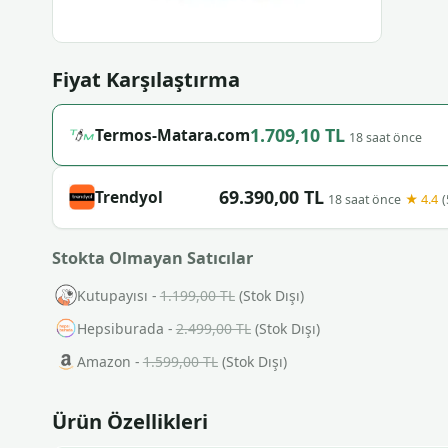
Fiyat Karşılaştırma
1.709,10 TL
Termos-Matara.com
18 saat önce
69.390,00 TL
Trendyol
★ 4.4
18 saat önce
(
Stokta Olmayan Satıcılar
Kutupayısı -
1.199,00 TL
(Stok Dışı)
Hepsiburada -
2.499,00 TL
(Stok Dışı)
Amazon -
1.599,00 TL
(Stok Dışı)
Ürün Özellikleri