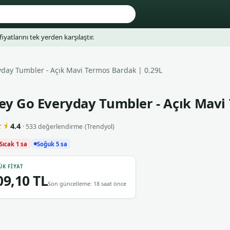
fiyatlarını tek yerden karşılaştır.
yday Tumbler - Açık Mavi Termos Bardak | 0.29L
ey Go Everyday Tumbler - Açık Mavi
⯨
4.4
· 533 değerlendirme
(Trendyol)
Sıcak 1 sa
Soğuk 5 sa
ÜK FIYAT
09,10 TL
Son güncelleme: 18 saat önce