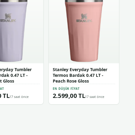
eryday Tumbler
Stanley Everyday Tumbler
dak 0.47 LT -
Termos Bardak 0.47 LT -
t Gloss
Peach Rose Gloss
YAT
EN DÜŞÜK FIYAT
0 TL
2.599,00 TL
17 saat önce
17 saat önce