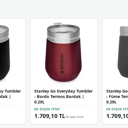
ay Tumbler
Stanley Go Everyday Tumbler
Stanley Go
rdak |
- Bordo Termos Bardak |
- Füme Te
0.29L
0.29L
EN DÜŞÜK FIYAT
EN DÜŞÜK FI
1.709,10 TL
1.709,1
18 saat önce