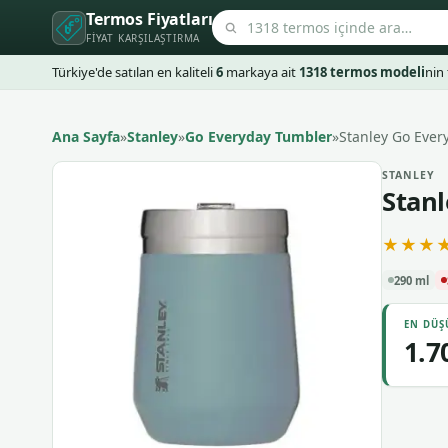
Termos Fiyatları
FIYAT KARŞILAŞTIRMA
Türkiye'de satılan en kaliteli
6
markaya ait
1318 termos modeli
nin 
Ana Sayfa
»
Stanley
»
Go Everyday Tumbler
»
Stanley Go Ever
STANLEY
Stanl
★★★★
290 ml
EN DÜŞ
1.7