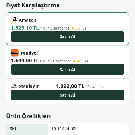
Fiyat Karşılaştırma
Amazon
1.529,10 TL
★ 5.0
1 gün 3 saat önce
(3)
Satın Al
Trendyol
1.699,00 TL
★ 4.9
6 gün 21 saat önce
(4)
Satın Al
1.899,00 TL
StanleyTr
12 saat önce
Satın Al
Ürün Özellikleri
SKU
10-11444-080