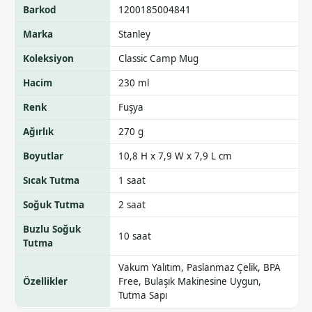
Barkod
1200185004841
Marka
Stanley
Koleksiyon
Classic Camp Mug
Hacim
230 ml
Renk
Fuşya
Ağırlık
270 g
Boyutlar
10,8 H x 7,9 W x 7,9 L cm
Sıcak Tutma
1 saat
Soğuk Tutma
2 saat
Buzlu Soğuk
10 saat
Tutma
Vakum Yalıtım, Paslanmaz Çelik, BPA
Özellikler
Free, Bulaşık Makinesine Uygun,
Tutma Sapı