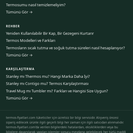
Termosumu nasıl temizlemeliyim?
Tümünü Gör →
REHBER
Yeniden Kullanılabilir Bir Kap, Bir Gezegeni Kurtarır
Termos Modelleri ve Farkları
Termosların sıcak tutma ve soğuk tutma süreleri nasıl hesaplanıyor?
Tümünü Gör →
KARŞILAŞTIRMA
Stanley mı Thermos mu? Hangi Marka Daha İyi?
Stanley mı Contigo mu? Termos Karşılaştırması
Travel Mug mı Tumbler mı? Farkları ve Hangisi Size Uygun?
Tümünü Gör →
termos-fiyatlari.com tüketiciler için ücretsiz bir bilgi servisidir. Alışveriş öncesi
sipariş edilecek ürünle ilgili geçerli bilgi her zaman için ilgili satıcıdan alınmalıdır.
termos-fiyatlari.com'da verilen bilgilerdeki hatalardan, eksikliklerden veya bu
bilgilere dayanılarak yapılan işlemler sonucu meydana gelebilecek her türlü maddi