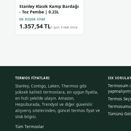
Stanley Klasik Kamp Bardağı
- Toz Pembe | 0.23L
EN DÜŞÜK FIYAT
1.357,54 TL
1 gün 3 saat önce
TERMOS FIYATLARI
SIK SORULA
Termosum ısı
Stanley, Contigo, Laken, Thermos gibi
yapmalıyım
yüksek kaliteli termoslara, en uygun fiyatla,
en hızlı şekilde ulaşın. Amazon,
Termos Seçe
Hepsiburada, Trendyol ve diğer güvenilir
Termosumu n
alışveriş sitelerinden, güncel termos fiyat ve
Tümünü Gö
stok bilgisi.
Tüm Termoslar