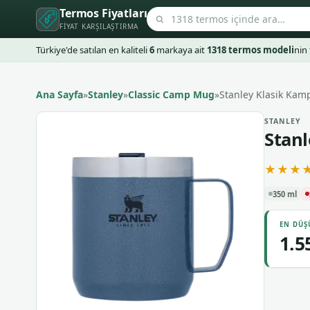
Termos Fiyatları
FIYAT KARŞILAŞTIRMA
Türkiye'de satılan en kaliteli
6
markaya ait
1318 termos modeli
nin 
Ana Sayfa
»
Stanley
»
Classic Camp Mug
»
Stanley Klasik Kamp
STANLEY
Stanl
★★★★
350 ml
EN DÜŞ
1.5