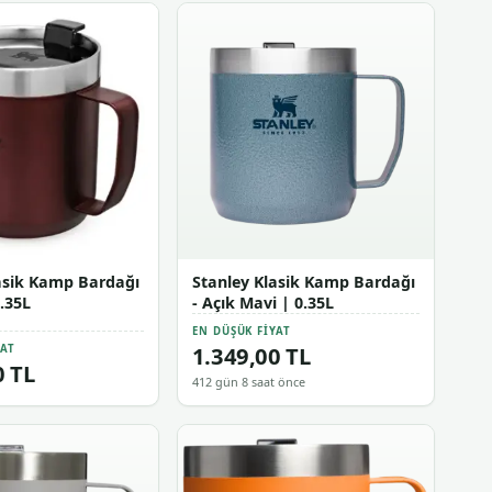
asik Kamp Bardağı
Stanley Klasik Kamp Bardağı
.35L
- Açık Mavi | 0.35L
EN DÜŞÜK FIYAT
1.349,00 TL
YAT
0 TL
412 gün 8 saat önce