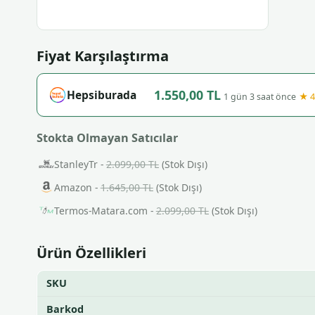
Fiyat Karşılaştırma
1.550,00 TL
Hepsiburada
★ 4
1 gün 3 saat önce
Stokta Olmayan Satıcılar
StanleyTr -
2.099,00 TL
(Stok Dışı)
Amazon -
1.645,00 TL
(Stok Dışı)
Termos-Matara.com -
2.099,00 TL
(Stok Dışı)
Ürün Özellikleri
SKU
Barkod