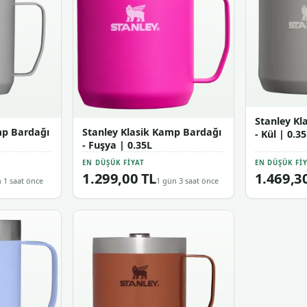
Stanley Kl
mp Bardağı
Stanley Klasik Kamp Bardağı
- Kül | 0.3
- Fuşya | 0.35L
EN DÜŞÜK FIYAT
EN DÜŞÜK FI
1.299,00 TL
1.469,3
 1 saat önce
1 gün 3 saat önce