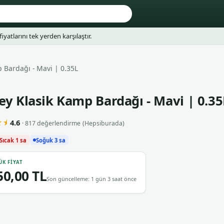
fiyatlarını tek yerden karşılaştır.
 Bardağı - Mavi | 0.35L
ey Klasik Kamp Bardağı - Mavi | 0.35
⯨
4.6
· 817 değerlendirme
(Hepsiburada)
Sıcak 1 sa
Soğuk 3 sa
ÜK FIYAT
50,00 TL
Son güncelleme: 1 gün 3 saat önce