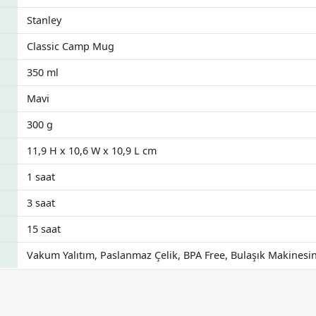
Stanley
Classic Camp Mug
350 ml
Mavi
300 g
11,9 H x 10,6 W x 10,9 L cm
1 saat
3 saat
15 saat
Vakum Yalıtım, Paslanmaz Çelik, BPA Free, Bulaşık Makines