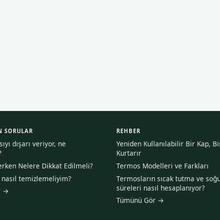
N SORULAR
REHBER
yı dışarı veriyor, ne
Yeniden Kullanılabilir Bir Kap, B
?
Kurtarır
rken Nelere Dikkat Edilmeli?
Termos Modelleri ve Farkları
asıl temizlemeliyim?
Termosların sıcak tutma ve soğ
süreleri nasıl hesaplanıyor?
r →
Tümünü Gör →