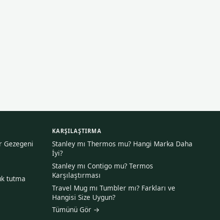
KARŞILAŞTIRMA
ir Gezegeni
Stanley mı Thermos mu? Hangi Marka Daha
İyi?
Stanley mı Contigo mu? Termos
Karşılaştırması
uk tutma
Travel Mug mı Tumbler mı? Farkları ve
Hangisi Size Uygun?
Tümünü Gör →