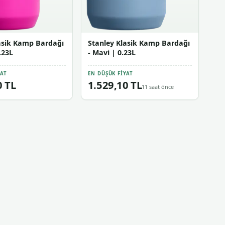
asik Kamp Bardağı
Stanley Klasik Kamp Bardağı
.23L
- Mavi | 0.23L
YAT
EN DÜŞÜK FIYAT
0 TL
1.529,10 TL
11 saat önce