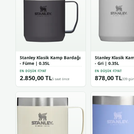
Stanley Klasik Kamp Bardağı
Stanley Klasik Ka
- Füme | 0.35L
- Gri | 0.35L
EN DÜŞÜK FIYAT
EN DÜŞÜK FIYAT
2.850,00 TL
878,00 TL
5 saat önce
339 gün