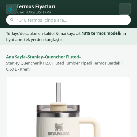
Termos Fiyatları
FIYAT KARŞILAŞTIRMA
Türkiye'de satılan en kaliteli
6
markaya ait
1318 termos modeli
nin
fiyatlarını tek yerden karşılaştır.
Ana Sayfa
»
Stanley
»
Quencher Fluted
»
Stanley Quencher® H2.0 Fluted Tumbler Pipetli Termos Bardak |
0,60 L - Krem