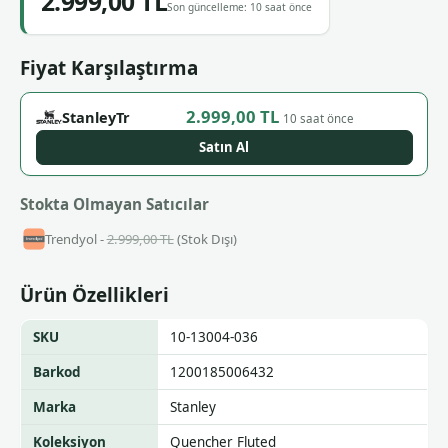
2.999,00 TL
Son güncelleme: 10 saat önce
Fiyat Karşılaştırma
2.999,00 TL
StanleyTr
10 saat önce
Satın Al
Stokta Olmayan Satıcılar
Trendyol -
2.999,00 TL
(Stok Dışı)
Ürün Özellikleri
SKU
10-13004-036
Barkod
1200185006432
Marka
Stanley
Koleksiyon
Quencher Fluted