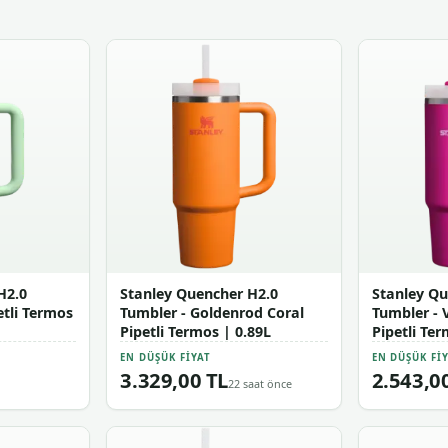
H2.0
Stanley Quencher H2.0
Stanley Qu
etli Termos
Tumbler - Goldenrod Coral
Tumbler - 
Pipetli Termos | 0.89L
Pipetli Ter
EN DÜŞÜK FIYAT
EN DÜŞÜK FI
3.329,00 TL
2.543,0
22 saat önce