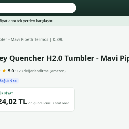
fiyatlarını tek yerden karşılaştır.
er - Mavi Pipetli Termos | 0.89L
ey Quencher H2.0 Tumbler - Mavi Pip
★★
5.0
· 123 değerlendirme
(Amazon)
Soğuk 9 sa
ÜK FIYAT
24,02 TL
Son güncelleme: 7 saat önce