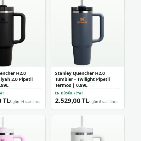
encher H2.0
Stanley Quencher H2.0
iyah 2.0 Pipetli
Tumbler - Twilight Pipetli
.89L
Termos | 0.89L
YAT
EN DÜŞÜK FIYAT
0 TL
2.529,00 TL
3 gün 14 saat önce
4 gün 6 saat önce