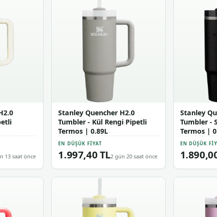
H2.0
Stanley Quencher H2.0
Stanley Qu
etli
Tumbler - Kül Rengi Pipetli
Tumbler - S
Termos | 0.89L
Termos | 0
EN DÜŞÜK FIYAT
EN DÜŞÜK FI
1.997,40 TL
1.890,0
n 13 saat önce
2 gün 20 saat önce