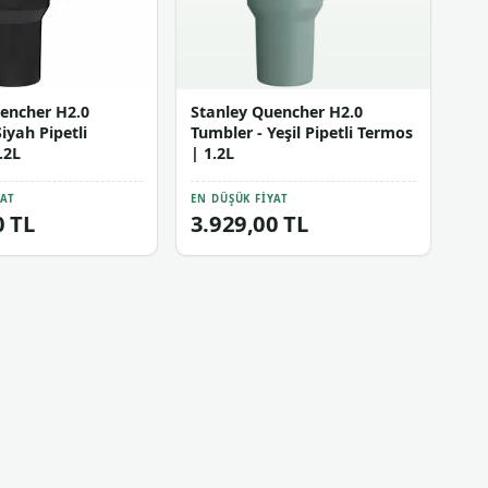
encher H2.0
Stanley Quencher H2.0
iyah Pipetli
Tumbler - Yeşil Pipetli Termos
.2L
| 1.2L
YAT
EN DÜŞÜK FIYAT
0 TL
3.929,00 TL