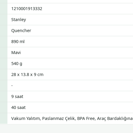
1210001913332
Stanley
Quencher
890 ml
Mavi
540 g
28 x 13.8 x 9 cm
-
9 saat
40 saat
Vakum Yalıtım, Paslanmaz Çelik, BPA Free, Araç Bardaklığın