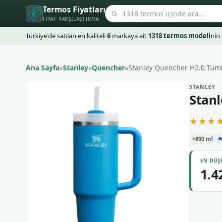
Termos Fiyatları
FIYAT KARŞILAŞTIRMA
Türkiye'de satılan en kaliteli
6
markaya ait
1318 termos modeli
nin 
Ana Sayfa
»
Stanley
»
Quencher
»
Stanley Quencher H2.0 Tumbl
STANLEY
Stanl
★★★
890 ml
EN DÜŞ
1.4