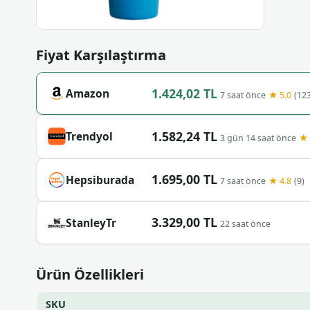
Fiyat Karşılaştırma
1.424,02 TL
Amazon
★ 5.0
7 saat önce
(123
1.582,24 TL
Trendyol
★ 
3 gün 14 saat önce
1.695,00 TL
Hepsiburada
★ 4.8
7 saat önce
(9)
3.329,00 TL
StanleyTr
22 saat önce
Ürün Özellikleri
SKU