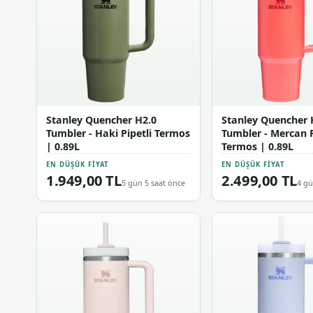
Stanley Quencher H2.0
Stanley Quencher 
Tumbler - Haki Pipetli Termos
Tumbler - Mercan P
| 0.89L
Termos | 0.89L
EN DÜŞÜK FIYAT
EN DÜŞÜK FIYAT
1.949,00 TL
2.499,00 TL
5 gün 5 saat önce
4 gü