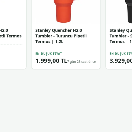
H2.0
Stanley Quencher H2.0
Stanley Qu
etli Termos
Tumbler - Turuncu Pipetli
Tumbler - S
Termos | 1.2L
Termos | 1
EN DÜŞÜK FIYAT
EN DÜŞÜK FI
1.999,00 TL
3.929,0
7 gün 23 saat önce