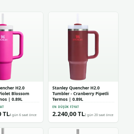
encher H2.0
Stanley Quencher H2.0
Violet Blossom
Tumbler - Cranberry Pipetli
mos | 0.89L
Termos | 0.89L
YAT
EN DÜŞÜK FIYAT
0 TL
2.240,00 TL
4 gün 6 saat önce
2 gün 20 saat önce