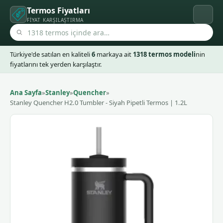
Termos Fiyatları
FIYAT KARŞILAŞTIRMA
Türkiye'de satılan en kaliteli
6
markaya ait
1318 termos modeli
nin
fiyatlarını tek yerden karşılaştır.
Ana Sayfa
»
Stanley
»
Quencher
»
Stanley Quencher H2.0 Tumbler - Siyah Pipetli Termos | 1.2L