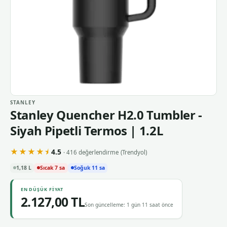
STANLEY
Stanley Quencher H2.0 Tumbler -
Siyah Pipetli Termos | 1.2L
★★★★⯨
4.5
· 416 değerlendirme
(Trendyol)
1,18 L
Sıcak 7 sa
Soğuk 11 sa
EN DÜŞÜK FIYAT
2.127,00 TL
Son güncelleme: 1 gün 11 saat önce