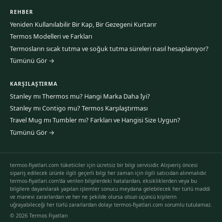
REHBER
Yeniden Kullanılabilir Bir Kap, Bir Gezegeni Kurtarır
Termos Modelleri ve Farkları
Termosların sıcak tutma ve soğuk tutma süreleri nasıl hesaplanıyor?
Tümünü Gör →
KARŞILAŞTIRMA
Stanley mı Thermos mu? Hangi Marka Daha İyi?
Stanley mı Contigo mu? Termos Karşılaştırması
Travel Mug mı Tumbler mı? Farkları ve Hangisi Size Uygun?
Tümünü Gör →
termos-fiyatlari.com tüketiciler için ücretsiz bir bilgi servisidir. Alışveriş öncesi
sipariş edilecek ürünle ilgili geçerli bilgi her zaman için ilgili satıcıdan alınmalıdır.
termos-fiyatlari.com'da verilen bilgilerdeki hatalardan, eksikliklerden veya bu
bilgilere dayanılarak yapılan işlemler sonucu meydana gelebilecek her türlü maddi
ve manevi zararlardan ve her ne şekilde olursa olsun üçüncü kişilerin
uğrayabileceği her türlü zararlardan dolayı termos-fiyatlari.com sorumlu tutulamaz.
© 2026 Termos Fiyatları