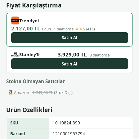
Fiyat Karşılaştırma
Trendyol
2.127,00 TL
★ 4.5
1 gün 11 saat önce
(416)
Satın Al
3.929,00 TL
StanleyTr
13 saat önce
Satın Al
Stokta Olmayan Satıcılar
Amazon -
1.749,00 TL
(Stok Dışı)
Ürün Özellikleri
SKU
10-10824-399
Barkod
1210001957794