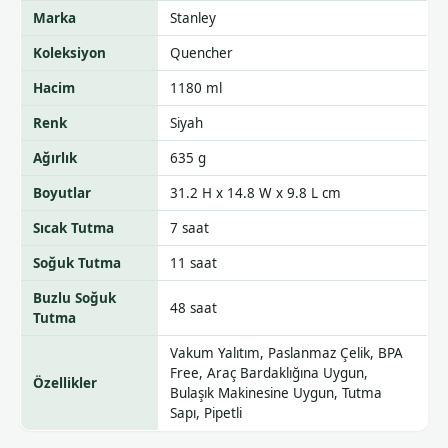
Marka
Stanley
Koleksiyon
Quencher
Hacim
1180 ml
Renk
Siyah
Ağırlık
635 g
Boyutlar
31.2 H x 14.8 W x 9.8 L cm
Sıcak Tutma
7 saat
Soğuk Tutma
11 saat
Buzlu Soğuk
48 saat
Tutma
Vakum Yalıtım, Paslanmaz Çelik, BPA
Free, Araç Bardaklığına Uygun,
Özellikler
Bulaşık Makinesine Uygun, Tutma
Sapı, Pipetli