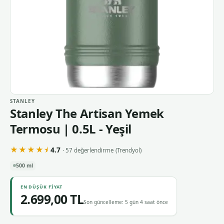
STANLEY
Stanley The Artisan Yemek
Termosu | 0.5L - Yeşil
★★★★⯨
4.7
· 57 değerlendirme
(Trendyol)
500 ml
EN DÜŞÜK FIYAT
2.699,00 TL
Son güncelleme: 5 gün 4 saat önce