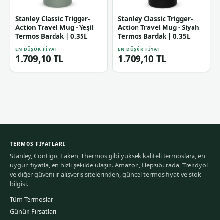
Stanley Classic Trigger-
Stanley Classic Trigger-
Action Travel Mug - Yeşil
Action Travel Mug - Siyah
Termos Bardak | 0.35L
Termos Bardak | 0.35L
EN DÜŞÜK FIYAT
EN DÜŞÜK FIYAT
1.709,10 TL
1.709,10 TL
TERMOS FIYATLARI
Stanley, Contigo, Laken, Thermos gibi yüksek kaliteli termoslara, en
uygun fiyatla, en hızlı şekilde ulaşın. Amazon, Hepsiburada, Trendyol
ve diğer güvenilir alışveriş sitelerinden, güncel termos fiyat ve stok
bilgisi.
Tüm Termoslar
Günün Fırsatları