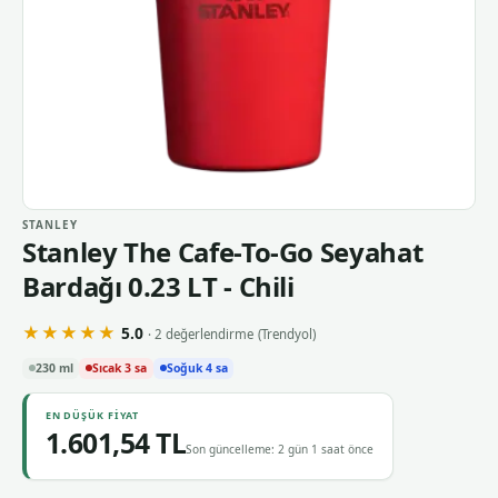
STANLEY
Stanley The Cafe-To-Go Seyahat
Bardağı 0.23 LT - Chili
★★★★★
5.0
· 2 değerlendirme
(Trendyol)
230 ml
Sıcak 3 sa
Soğuk 4 sa
EN DÜŞÜK FIYAT
1.601,54 TL
Son güncelleme: 2 gün 1 saat önce