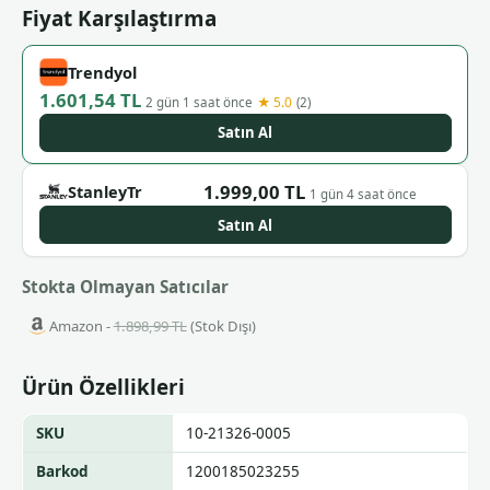
Fiyat Karşılaştırma
Trendyol
1.601,54 TL
★ 5.0
2 gün 1 saat önce
(2)
Satın Al
1.999,00 TL
StanleyTr
1 gün 4 saat önce
Satın Al
Stokta Olmayan Satıcılar
Amazon -
1.898,99 TL
(Stok Dışı)
Ürün Özellikleri
SKU
10-21326-0005
Barkod
1200185023255