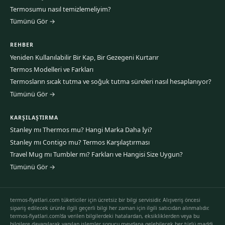
Termosumu nasıl temizlemeliyim?
Tümünü Gör →
REHBER
Yeniden Kullanılabilir Bir Kap, Bir Gezegeni Kurtarır
Termos Modelleri ve Farkları
Termosların sıcak tutma ve soğuk tutma süreleri nasıl hesaplanıyor?
Tümünü Gör →
KARŞILAŞTIRMA
Stanley mı Thermos mu? Hangi Marka Daha İyi?
Stanley mı Contigo mu? Termos Karşılaştırması
Travel Mug mı Tumbler mı? Farkları ve Hangisi Size Uygun?
Tümünü Gör →
termos-fiyatlari.com tüketiciler için ücretsiz bir bilgi servisidir. Alışveriş öncesi
sipariş edilecek ürünle ilgili geçerli bilgi her zaman için ilgili satıcıdan alınmalıdır.
termos-fiyatlari.com'da verilen bilgilerdeki hatalardan, eksikliklerden veya bu
bilgilere dayanılarak yapılan işlemler sonucu meydana gelebilecek her türlü maddi