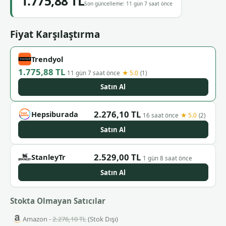
1.775,88 TL
Son güncelleme: 11 gün 7 saat önce
Fiyat Karşılaştırma
Trendyol
1.775,88 TL
★ 5.0
11 gün 7 saat önce
(1)
Satın Al
2.276,10 TL
Hepsiburada
★ 5.0
16 saat önce
(2)
Satın Al
2.529,00 TL
StanleyTr
1 gün 8 saat önce
Satın Al
Stokta Olmayan Satıcılar
Amazon -
2.276,10 TL
(Stok Dışı)