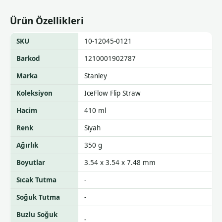
Ürün Özellikleri
SKU
10-12045-0121
Barkod
1210001902787
Marka
Stanley
Koleksiyon
IceFlow Flip Straw
Hacim
410 ml
Renk
Siyah
Ağırlık
350 g
Boyutlar
3.54 x 3.54 x 7.48 mm
Sıcak Tutma
-
Soğuk Tutma
-
Buzlu Soğuk
-