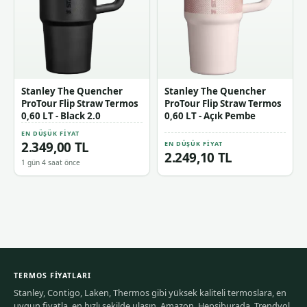
Stanley The Quencher
Stanley The Quencher
ProTour Flip Straw Termos
ProTour Flip Straw Termos
0,60 LT - Black 2.0
0,60 LT - Açık Pembe
EN DÜŞÜK FIYAT
2.349,00 TL
EN DÜŞÜK FIYAT
2.249,10 TL
1 gün 4 saat önce
TERMOS FIYATLARI
Stanley, Contigo, Laken, Thermos gibi yüksek kaliteli termoslara, en
uygun fiyatla, en hızlı şekilde ulaşın. Amazon, Hepsiburada, Trendyol