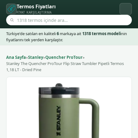
Termos Fiyatları
FIYAT KARŞILAŞTIRMA
Türkiye'de satılan en kaliteli
6
markaya ait
1318 termos modeli
nin
fiyatlarını tek yerden karşılaştır.
Ana Sayfa
»
Stanley
»
Quencher ProTour
»
Stanley The Quencher ProTour Flip Straw Tumbler Pipetli Termos
1,18 LT - Dried Pine