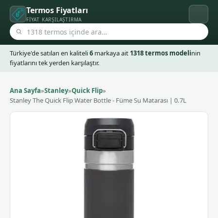
Termos Fiyatları
FIYAT KARŞILAŞTIRMA
Türkiye'de satılan en kaliteli
6
markaya ait
1318 termos modeli
nin
fiyatlarını tek yerden karşılaştır.
Ana Sayfa
»
Stanley
»
Quick Flip
»
Stanley The Quick Flip Water Bottle - Füme Su Matarası | 0.7L