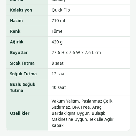
Koleksiyon
Quick Flip
Hacim
710 ml
Renk
Füme
Ağırlık
420 g
Boyutlar
27.6 H x 7.6 W x 7.6 L cm
Sıcak Tutma
8 saat
Soğuk Tutma
12 saat
Buzlu Soğuk
40 saat
Tutma
Vakum Yalıtım, Paslanmaz Çelik,
Sızdırmaz, BPA Free, Araç
Özellikler
Bardaklığına Uygun, Bulaşık
Makinesine Uygun, Tek Elle Açılır
Kapak