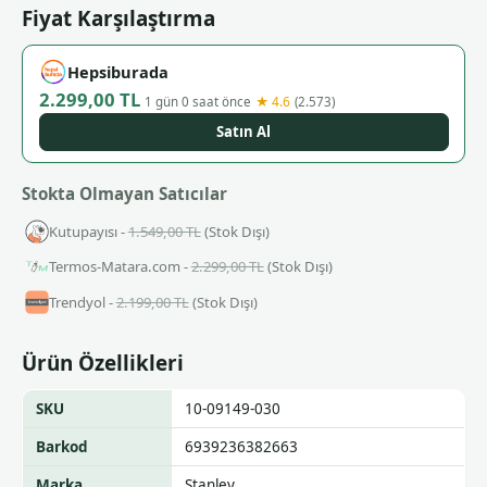
Fiyat Karşılaştırma
Hepsiburada
2.299,00 TL
★ 4.6
1 gün 0 saat önce
(2.573)
Satın Al
Stokta Olmayan Satıcılar
Kutupayısı -
1.549,00 TL
(Stok Dışı)
Termos-Matara.com -
2.299,00 TL
(Stok Dışı)
Trendyol -
2.199,00 TL
(Stok Dışı)
Ürün Özellikleri
SKU
10-09149-030
Barkod
6939236382663
Marka
Stanley