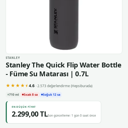
STANLEY
Stanley The Quick Flip Water Bottle
- Füme Su Matarası | 0.7L
★★★★⯨
4.6
· 2.573 değerlendirme
(Hepsiburada)
710 ml
Sıcak 8 sa
Soğuk 12 sa
EN DÜŞÜK FIYAT
2.299,00 TL
Son güncelleme: 1 gün 0 saat önce