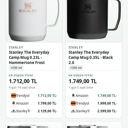
STANLEY
STANLEY
Stanley The Everyday
Stanley The Everyday
Camp Mug 0.23L -
Camp Mug 0.35L - Black
Hammertone Frost
2.0
230 ml
350 ml
EN DÜŞÜK FIYAT
EN DÜŞÜK FIYAT
1.712,00 TL
1.749,00 TL
4 gün 14 saat önce
1 gün 5 saat önce
Trendyol
1.712,00 TL
Amazon
1.749,00 TL
›
›
Amazon
1.799,00 TL
Trendyol
1.999,00 TL
›
›
StanleyTr
2.129,00 TL
StanleyTr
2.399,00 TL
›
›