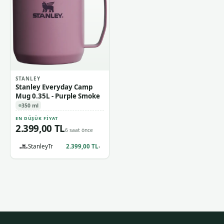
STANLEY
Stanley Everyday Camp
Mug 0.35L - Purple Smoke
350 ml
EN DÜŞÜK FIYAT
2.399,00 TL
6 saat önce
StanleyTr
2.399,00 TL
›