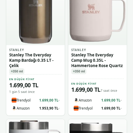
STANLEY
STANLEY
Stanley The Everyday
Stanley The Everyday
Kamp Bardağı 0.35 LT -
Camp Mug 0.35L -
Çelik
Hammertone Rose Quartz
350 ml
350 ml
EN DÜŞÜK FIYAT
1.699,00 TL
EN DÜŞÜK FIYAT
1.699,00 TL
7 saat önce
1 gün 5 saat önce
Trendyol
1.699,00 TL
Amazon
1.699,00 TL
›
›
Amazon
1.953,90 TL
Trendyol
1.699,00 TL
›
›