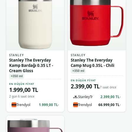
STANLEY
STANLEY
Stanley The Everyday
Stanley The Everyday
Kamp Bardağı 0.35 LT -
Camp Mug 0.35L - Chili
Cream Gloss
350 ml
350 ml
EN DÜŞÜK FIYAT
EN DÜŞÜK FIYAT
2.399,00 TL
7 saat önce
1.999,00 TL
2 gün 6 saat önce
StanleyTr
2.399,00 TL
›
Trendyol
1.999,00 TL
Trendyol
66.999,00 TL
›
›