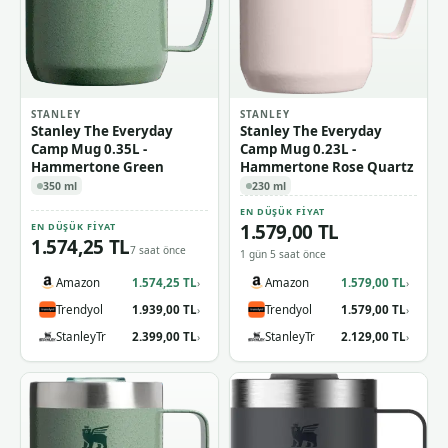
STANLEY
STANLEY
Stanley The Everyday
Stanley The Everyday
Camp Mug 0.35L -
Camp Mug 0.23L -
Hammertone Green
Hammertone Rose Quartz
350 ml
230 ml
EN DÜŞÜK FIYAT
1.579,00 TL
EN DÜŞÜK FIYAT
1.574,25 TL
7 saat önce
1 gün 5 saat önce
Amazon
1.574,25 TL
Amazon
1.579,00 TL
›
›
Trendyol
1.939,00 TL
Trendyol
1.579,00 TL
›
›
StanleyTr
2.399,00 TL
StanleyTr
2.129,00 TL
›
›