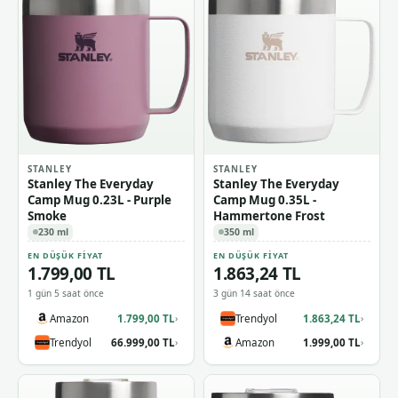
STANLEY
STANLEY
Stanley The Everyday
Stanley The Everyday
Camp Mug 0.23L - Purple
Camp Mug 0.35L -
Smoke
Hammertone Frost
230 ml
350 ml
EN DÜŞÜK FIYAT
EN DÜŞÜK FIYAT
1.799,00 TL
1.863,24 TL
1 gün 5 saat önce
3 gün 14 saat önce
Amazon
1.799,00 TL
Trendyol
1.863,24 TL
›
›
Trendyol
66.999,00 TL
Amazon
1.999,00 TL
›
›