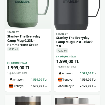
STANLEY
STANLEY
Stanley The Everyday
Stanley The Everyday
Camp Mug 0.23L -
Camp Mug 0.23L - Black
Hammertone Green
2.0
230 ml
230 ml
EN DÜŞÜK FIYAT
1.599,00 TL
EN DÜŞÜK FIYAT
1.599,00 TL
1 gün 5 saat önce
1 gün 5 saat önce
Amazon
1.599,00 TL
›
Amazon
1.599,00 TL
Trendyol
1.599,00 TL
›
›
Trendyol
1.599,00 TL
StanleyTr
2.129,00 TL
›
›