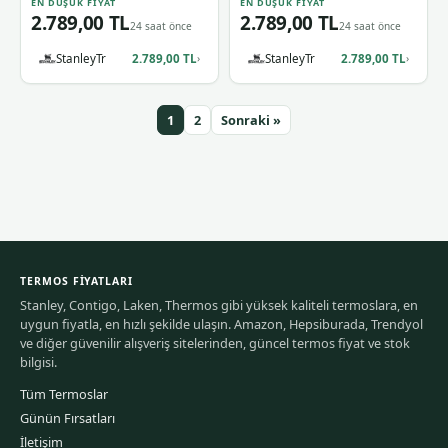
EN DÜŞÜK FIYAT
EN DÜŞÜK FIYAT
2.789,00 TL
2.789,00 TL
24 saat önce
24 saat önce
StanleyTr
2.789,00 TL
StanleyTr
2.789,00 TL
›
›
1
2
Sonraki »
TERMOS FIYATLARI
Stanley, Contigo, Laken, Thermos gibi yüksek kaliteli termoslara, en
uygun fiyatla, en hızlı şekilde ulaşın. Amazon, Hepsiburada, Trendyol
ve diğer güvenilir alışveriş sitelerinden, güncel termos fiyat ve stok
bilgisi.
Tüm Termoslar
Günün Fırsatları
İletişim