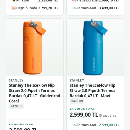
Amazon
2.529,08 TL
Hepsiburada
2.699,10 TL
›
›
Hepsiburada
2.799,20 TL
Termos-Matara.com
3.499,00 TL
›
›
STANLEY
STANLEY
Stanley The IceFlow Flip
Stanley The IceFlow Flip
Straw 2.0 Pipetli Termos
Straw 2.0 Pipetli Termos
Bardak 0,47 LT - Goldenrod
Bardak 0,47 LT - Mavi
Coral
470 ml
470 ml
EN DÜŞÜK FIYAT
2.599,00 TL
15 saat önce
EN DÜŞÜK FIYAT
Termos-Matara.com
2.599,00 TL
›