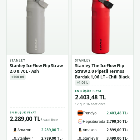
STANLEY
STANLEY
Stanley IceFlow Flip Straw
Stanley The IceFlow Flip
2.0 0.70L - Ash
Straw 2.0 Pipetli Termos
Bardak 1,06 LT - Chili Black
700 ml
1,06 L
EN DÜŞÜK FIYAT
2.403,48 TL
12 gün 16 saat önce
EN DÜŞÜK FIYAT
Trendyol
2.403,48 TL
›
2.289,00 TL
6 saat önce
Hepsiburada
2.799,20 TL
›
Amazon
2.289,00 TL
Amazon
2.899,00 TL
›
›
StanleyTr
2.789,00 TL
StanleyTr
3.499,00 TL
›
›