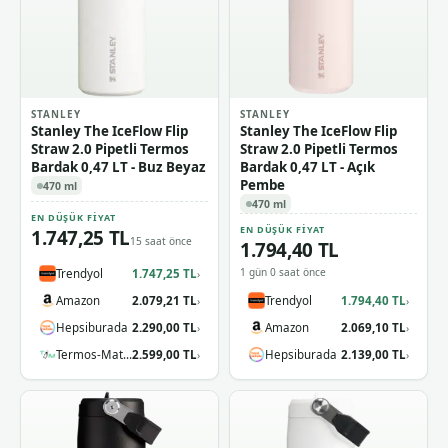
STANLEY
STANLEY
Stanley The IceFlow Flip
Stanley The IceFlow Flip
Straw 2.0 Pipetli Termos
Straw 2.0 Pipetli Termos
Bardak 0,47 LT - Buz Beyaz
Bardak 0,47 LT - Açık
Pembe
470 ml
470 ml
EN DÜŞÜK FIYAT
EN DÜŞÜK FIYAT
1.747,25 TL
15 saat önce
1.794,40 TL
1 gün 0 saat önce
Trendyol
1.747,25 TL
›
Amazon
2.079,21 TL
Trendyol
1.794,40 TL
›
›
Hepsiburada
2.290,00 TL
Amazon
2.069,10 TL
›
›
Termos-Matara.com
2.599,00 TL
Hepsiburada
2.139,00 TL
›
›