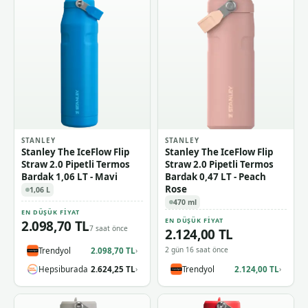
STANLEY
STANLEY
Stanley The IceFlow Flip
Stanley The IceFlow Flip
Straw 2.0 Pipetli Termos
Straw 2.0 Pipetli Termos
Bardak 1,06 LT - Mavi
Bardak 0,47 LT - Peach
Rose
1,06 L
470 ml
EN DÜŞÜK FIYAT
EN DÜŞÜK FIYAT
2.098,70 TL
7 saat önce
2.124,00 TL
2 gün 16 saat önce
Trendyol
2.098,70 TL
›
Hepsiburada
2.624,25 TL
Trendyol
2.124,00 TL
›
›