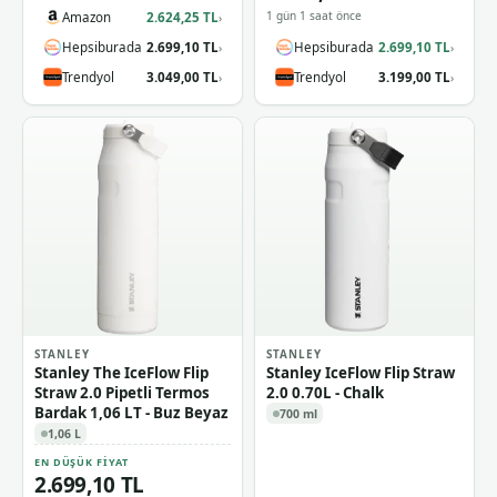
1 gün 1 saat önce
Amazon
2.624,25 TL
›
Hepsiburada
2.699,10 TL
Hepsiburada
2.699,10 TL
›
›
Trendyol
3.049,00 TL
Trendyol
3.199,00 TL
›
›
STANLEY
STANLEY
Stanley The IceFlow Flip
Stanley IceFlow Flip Straw
Straw 2.0 Pipetli Termos
2.0 0.70L - Chalk
Bardak 1,06 LT - Buz Beyaz
700 ml
1,06 L
EN DÜŞÜK FIYAT
2.699,10 TL