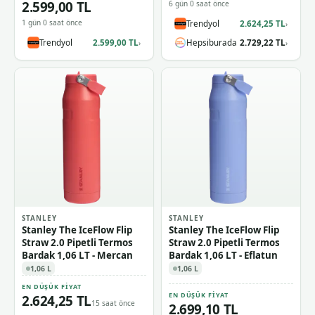
2.599,00 TL
6 gün 0 saat önce
1 gün 0 saat önce
Trendyol
2.624,25 TL
›
Trendyol
2.599,00 TL
Hepsiburada
2.729,22 TL
›
›
STANLEY
STANLEY
Stanley The IceFlow Flip
Stanley The IceFlow Flip
Straw 2.0 Pipetli Termos
Straw 2.0 Pipetli Termos
Bardak 1,06 LT - Mercan
Bardak 1,06 LT - Eflatun
1,06 L
1,06 L
EN DÜŞÜK FIYAT
EN DÜŞÜK FIYAT
2.624,25 TL
15 saat önce
2.699,10 TL