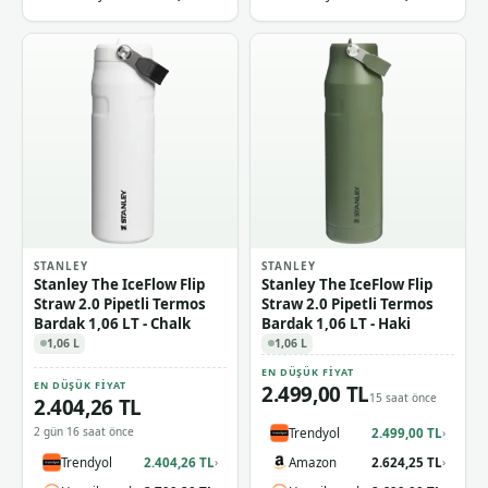
STANLEY
STANLEY
Stanley The IceFlow Flip
Stanley The IceFlow Flip
Straw 2.0 Pipetli Termos
Straw 2.0 Pipetli Termos
Bardak 1,06 LT - Chalk
Bardak 1,06 LT - Haki
1,06 L
1,06 L
EN DÜŞÜK FIYAT
EN DÜŞÜK FIYAT
2.499,00 TL
15 saat önce
2.404,26 TL
2 gün 16 saat önce
Trendyol
2.499,00 TL
›
Trendyol
2.404,26 TL
Amazon
2.624,25 TL
›
›