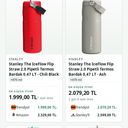
STANLEY
STANLEY
Stanley The IceFlow Flip
Stanley The IceFlow Flip
Straw 2.0 Pipetli Termos
Straw 2.0 Pipetli Termos
Bardak 0,47 LT - Chili Black
Bardak 0,47 LT - Ash
470 ml
470 ml
EN DÜŞÜK FIYAT
2.079,20 TL
EN DÜŞÜK FIYAT
1.999,00 TL
7 saat önce
2 gün 8 saat önce
Trendyol
1.999,00 TL
Trendyol
2.079,20 TL
›
›
Amazon
2.329,00 TL
StanleyTr
2.599,00 TL
›
›