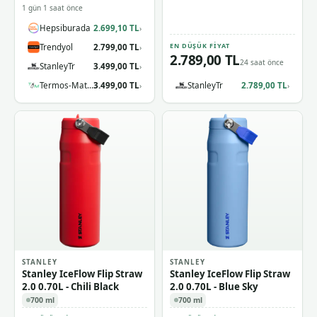
1 gün 1 saat önce
Hepsiburada
2.699,10 TL
›
EN DÜŞÜK FIYAT
Trendyol
2.799,00 TL
›
2.789,00 TL
24 saat önce
StanleyTr
3.499,00 TL
›
Termos-Matara.com
3.499,00 TL
StanleyTr
2.789,00 TL
›
›
STANLEY
STANLEY
Stanley IceFlow Flip Straw
Stanley IceFlow Flip Straw
2.0 0.70L - Chili Black
2.0 0.70L - Blue Sky
700 ml
700 ml