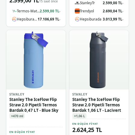
2.599,00 TL
15 saat önce
StanleyTr
2.599,00 TL
›
Termos-Matara.com
2.599,00 TL
Trendyol
2.690,04 TL
›
›
Hepsiburada
17.106,69 TL
Hepsiburada
3.013,99 TL
›
›
STANLEY
STANLEY
Stanley The IceFlow Flip
Stanley The IceFlow Flip
Straw 2.0 Pipetli Termos
Straw 2.0 Pipetli Termos
Bardak 0,47 LT - Blue Sky
Bardak 1,06 LT - Lacivert
470 ml
1,06 L
EN DÜŞÜK FIYAT
2.624,25 TL
EN DÜŞÜK FIYAT