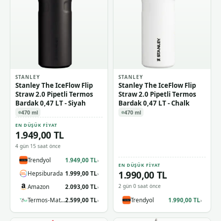
STANLEY
STANLEY
Stanley The IceFlow Flip
Stanley The IceFlow Flip
Straw 2.0 Pipetli Termos
Straw 2.0 Pipetli Termos
Bardak 0,47 LT - Siyah
Bardak 0,47 LT - Chalk
470 ml
470 ml
EN DÜŞÜK FIYAT
1.949,00 TL
4 gün 15 saat önce
Trendyol
1.949,00 TL
›
EN DÜŞÜK FIYAT
1.990,00 TL
Hepsiburada
1.999,00 TL
›
2 gün 0 saat önce
Amazon
2.093,00 TL
›
Termos-Matara.com
2.599,00 TL
Trendyol
1.990,00 TL
›
›