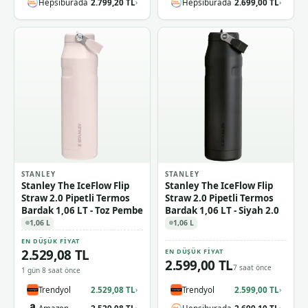
Hepsiburada
2.799,20 TL
Hepsiburada
2.699,00 TL
›
›
STANLEY
STANLEY
Stanley The IceFlow Flip
Stanley The IceFlow Flip
Straw 2.0 Pipetli Termos
Straw 2.0 Pipetli Termos
Bardak 1,06 LT - Toz Pembe
Bardak 1,06 LT - Siyah 2.0
1,06 L
1,06 L
EN DÜŞÜK FIYAT
2.529,08 TL
EN DÜŞÜK FIYAT
2.599,00 TL
7 saat önce
1 gün 8 saat önce
Trendyol
2.529,08 TL
Trendyol
2.599,00 TL
›
›