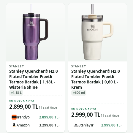
STANLEY
STANLEY
Stanley Quencher® H2.0
Stanley Quencher® H2.0
Fluted Tumbler Pipetli
Fluted Tumbler Pipetli
Termos Bardak | 1.18L -
Termos Bardak | 0,60 L -
Wisteria Shine
Krem
1,18 L
600 ml
EN DÜŞÜK FIYAT
2.899,00 TL
11 saat önce
EN DÜŞÜK FIYAT
2.999,00 TL
11 saat önce
Trendyol
2.899,00 TL
›
Amazon
3.299,00 TL
StanleyTr
2.999,00 TL
›
›