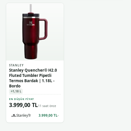
STANLEY
Stanley Quencher® H2.0
Fluted Tumbler Pipetli
Termos Bardak | 1.18L -
Bordo
1,18 L
EN DÜŞÜK FIYAT
3.999,00 TL
11 saat önce
StanleyTr
3.999,00 TL
›