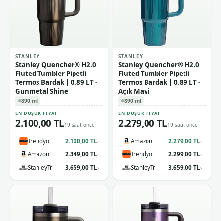
STANLEY
STANLEY
Stanley Quencher® H2.0
Stanley Quencher® H2.0
Fluted Tumbler Pipetli
Fluted Tumbler Pipetli
Termos Bardak | 0.89 LT -
Termos Bardak | 0.89 LT -
Gunmetal Shine
Açık Mavi
890 ml
890 ml
EN DÜŞÜK FIYAT
EN DÜŞÜK FIYAT
2.100,00 TL
2.279,00 TL
19 saat önce
19 saat önce
Trendyol
2.100,00 TL
Amazon
2.279,00 TL
›
›
Amazon
2.349,00 TL
Trendyol
2.299,00 TL
›
›
StanleyTr
3.659,00 TL
StanleyTr
3.659,00 TL
›
›