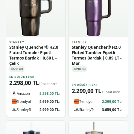
STANLEY
STANLEY
Stanley Quencher® H2.0
Stanley Quencher® H2.0
Fluted Tumbler Pipetli
Fluted Tumbler Pipetli
Termos Bardak | 0,60 L -
Termos Bardak | 0.89 LT -
Çelik
Mor
600 ml
890 ml
EN DÜŞÜK FIYAT
2.298,00 TL
19 saat önce
EN DÜŞÜK FIYAT
2.299,00 TL
11 saat önce
Amazon
2.298,00 TL
›
Trendyol
2.699,00 TL
Trendyol
2.299,00 TL
›
›
StanleyTr
2.999,00 TL
StanleyTr
3.659,00 TL
›
›